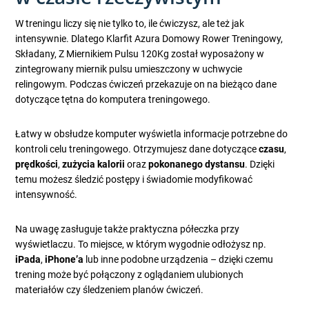
W treningu liczy się nie tylko to, ile ćwiczysz, ale też jak
intensywnie. Dlatego Klarfit Azura Domowy Rower Treningowy,
Składany, Z Miernikiem Pulsu 120Kg został wyposażony w
zintegrowany miernik pulsu umieszczony w uchwycie
relingowym. Podczas ćwiczeń przekazuje on na bieżąco dane
dotyczące tętna do komputera treningowego.
Łatwy w obsłudze komputer wyświetla informacje potrzebne do
kontroli celu treningowego. Otrzymujesz dane dotyczące
czasu
,
prędkości
,
zużycia kalorii
oraz
pokonanego dystansu
. Dzięki
temu możesz śledzić postępy i świadomie modyfikować
intensywność.
Na uwagę zasługuje także praktyczna półeczka przy
wyświetlaczu. To miejsce, w którym wygodnie odłożysz np.
iPada
,
iPhone’a
lub inne podobne urządzenia – dzięki czemu
trening może być połączony z oglądaniem ulubionych
materiałów czy śledzeniem planów ćwiczeń.