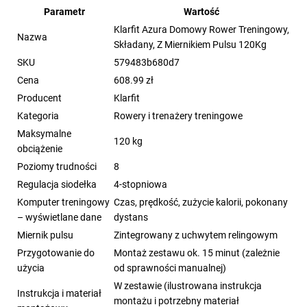
Parametr
Wartość
Klarfit Azura Domowy Rower Treningowy,
Nazwa
Składany, Z Miernikiem Pulsu 120Kg
SKU
579483b680d7
Cena
608.99 zł
Producent
Klarfit
Kategoria
Rowery i trenażery treningowe
Maksymalne
120 kg
obciążenie
Poziomy trudności
8
Regulacja siodełka
4-stopniowa
Komputer treningowy
Czas, prędkość, zużycie kalorii, pokonany
– wyświetlane dane
dystans
Miernik pulsu
Zintegrowany z uchwytem relingowym
Przygotowanie do
Montaż zestawu ok. 15 minut (zależnie
użycia
od sprawności manualnej)
W zestawie (ilustrowana instrukcja
Instrukcja i materiał
montażu i potrzebny materiał