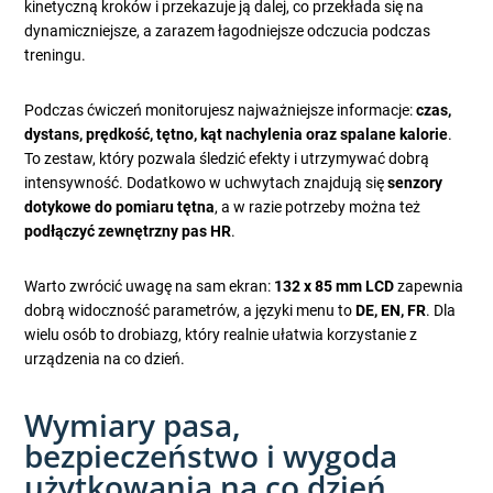
kinetyczną kroków i przekazuje ją dalej, co przekłada się na
dynamiczniejsze, a zarazem łagodniejsze odczucia podczas
treningu.
Podczas ćwiczeń monitorujesz najważniejsze informacje:
czas,
dystans, prędkość, tętno, kąt nachylenia oraz spalane kalorie
.
To zestaw, który pozwala śledzić efekty i utrzymywać dobrą
intensywność. Dodatkowo w uchwytach znajdują się
senzory
dotykowe do pomiaru tętna
, a w razie potrzeby można też
podłączyć zewnętrzny pas HR
.
Warto zwrócić uwagę na sam ekran:
132 x 85 mm LCD
zapewnia
dobrą widoczność parametrów, a języki menu to
DE, EN, FR
. Dla
wielu osób to drobiazg, który realnie ułatwia korzystanie z
urządzenia na co dzień.
Wymiary pasa,
bezpieczeństwo i wygoda
użytkowania na co dzień