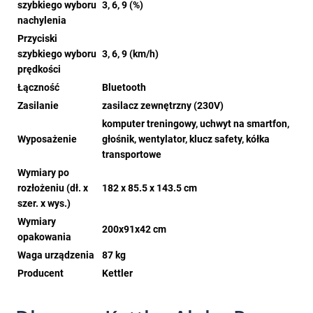
szybkiego wyboru
3, 6, 9 (%)
nachylenia
Przyciski
szybkiego wyboru
3, 6, 9 (km/h)
prędkości
Łączność
Bluetooth
Zasilanie
zasilacz zewnętrzny (230V)
komputer treningowy, uchwyt na smartfon,
Wyposażenie
głośnik, wentylator, klucz safety, kółka
transportowe
Wymiary po
rozłożeniu (dł. x
182 x 85.5 x 143.5 cm
szer. x wys.)
Wymiary
200x91x42 cm
opakowania
Waga urządzenia
87 kg
Producent
Kettler