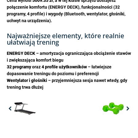
Cena wynosi
5009.35 zł
, a w tej klasie sprzętu dostajesz
połączenie komfortu (ENERGY DECK), funkcjonalności (32
programy, 4 profile) i wygody (Bluetooth, wentylator, głośniki,
uchwyt na urządzenia).
Najważniejsze elementy, które realnie
ułatwiają trening
ENERGY DECK
– amortyzacja ograniczająca obciążenie stawów
i zwiększająca komfort biegu
32 programy
oraz
4 profile użytkowników
– łatwiejsze
dopasowanie treningu do poziomu i preferencji
Wentylator i głośniki
– przyjemniejsza sesja nawet wtedy, gdy
trening trwa dłużej
Previous
Nex