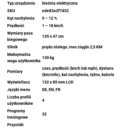
Typ urządzenia
bieżnia elektryczna
SKU
ede83a2f7d32
Kąt nachylenia
0 – 12 %
Prędkość
1 – 18 km/h
Wymiary pasa
135 x 47 cm
biegowego
Silnik
prądu stałego, moc ciągła 2,5 KM
Maksymalna
130 kg
waga użytkownika
czas, prędkość (km/h lub mph), dystans
Pomiary
(km/mile), kat nachylenia, tętno, kalorie
Wyświetlacz
132 x 85 mm LCD
Języki menu
DE, EN, FR
Liczba profili
4
użytkowników
Programy
32
treningowe
Przyciski