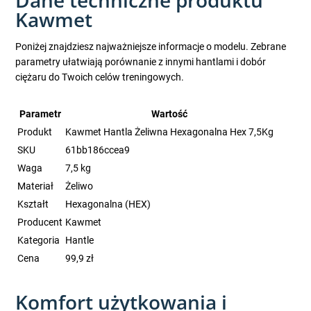
Dane techniczne produktu
Kawmet
Poniżej znajdziesz najważniejsze informacje o modelu. Zebrane
parametry ułatwiają porównanie z innymi hantlami i dobór
ciężaru do Twoich celów treningowych.
Parametr
Wartość
Produkt
Kawmet Hantla Żeliwna Hexagonalna Hex 7,5Kg
SKU
61bb186ccea9
Waga
7,5 kg
Materiał
Żeliwo
Kształt
Hexagonalna (HEX)
Producent
Kawmet
Kategoria
Hantle
Cena
99,9 zł
Komfort użytkowania i