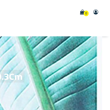
0
0.3Cm