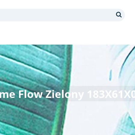
Search
nme Flow Zielony 183X61X