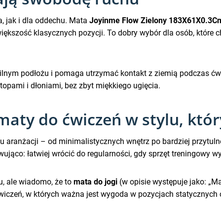
a, jak i dla oddechu. Mata
Joyinme Flow Zielony 183X61X0.3C
ększość klasycznych pozycji. To dobry wybór dla osób, które c
ilnym podłożu i pomaga utrzymać kontakt z ziemią podczas ćwicz
topami i dłoniami, bez zbyt miękkiego ugięcia.
maty do ćwiczeń w stylu, któr
aranżacji – od minimalistycznych wnętrz po bardziej przytulne 
ująco: łatwiej wrócić do regularności, gdy sprzęt treningowy w
, ale wiadomo, że to
mata do jogi
(w opisie występuje jako: „Ma
ćwiczeń, w których ważna jest wygoda w pozycjach statycznyc