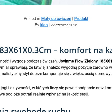
Posted in
Maty do ćwiczeń
|
Produkt
By
kleo
|
22 czerwca 2026
183X61X0.3Cm – komfort na k
ilność i wygodę podczas ćwiczeń,
Joyinme Flow Zielony 183X
ymiar sprawiają, że łatwiej znaleźć wygodną pozycję zarówno w
nimalistyczny styl dobrze komponuje się z większością domowyc
jogi i aktywności, w których liczy się pewne podparcie oraz kom
e podłoże potrafi realnie wpłynąć na jakość sesji.
ają swobodę ruchu