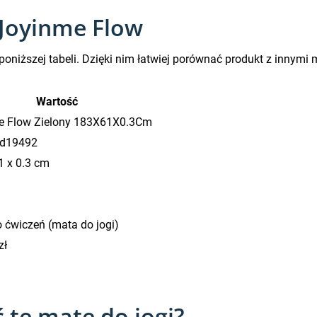
 Joyinme Flow
oniższej tabeli. Dzięki nim łatwiej porównać produkt z innymi 
Wartość
e Flow Zielony 183X61X0.3Cm
d19492
1 x 0.3 cm
 ćwiczeń (mata do jogi)
zł
 tę matę do jogi?