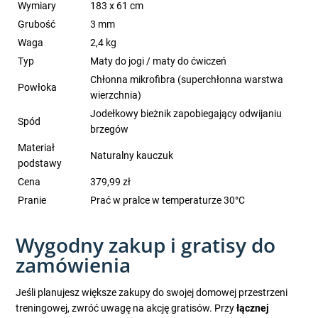
Wymiary
183 x 61 cm
Grubość
3 mm
Waga
2,4 kg
Typ
Maty do jogi / maty do ćwiczeń
Chłonna mikrofibra (superchłonna warstwa
Powłoka
wierzchnia)
Jodełkowy bieżnik zapobiegający odwijaniu
Spód
brzegów
Materiał
Naturalny kauczuk
podstawy
Cena
379,99 zł
Pranie
Prać w pralce w temperaturze 30°C
Wygodny zakup i gratisy do
zamówienia
Jeśli planujesz większe zakupy do swojej domowej przestrzeni
treningowej, zwróć uwagę na akcję gratisów. Przy
łącznej