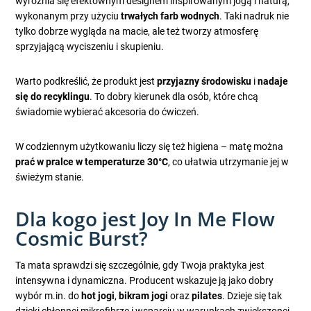
wyróżnia się efektownym designem inspirowanym jogą i naturą,
wykonanym przy użyciu
trwałych farb wodnych
. Taki nadruk nie
tylko dobrze wygląda na macie, ale też tworzy atmosferę
sprzyjającą wyciszeniu i skupieniu.
Warto podkreślić, że produkt jest
przyjazny środowisku
i
nadaje
się do recyklingu
. To dobry kierunek dla osób, które chcą
świadomie wybierać akcesoria do ćwiczeń.
W codziennym użytkowaniu liczy się też higiena – matę można
prać w pralce w temperaturze 30°C
, co ułatwia utrzymanie jej w
świeżym stanie.
Dla kogo jest Joy In Me Flow
Cosmic Burst?
Ta mata sprawdzi się szczególnie, gdy Twoja praktyka jest
intensywna i dynamiczna. Producent wskazuje ją jako dobry
wybór m.in. do
hot jogi
,
bikram jogi
oraz
pilates
. Dzieje się tak