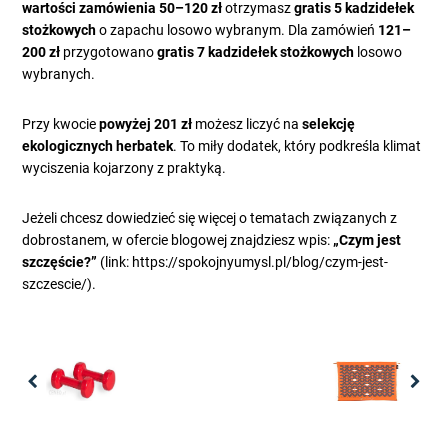
wartości zamówienia 50–120 zł
otrzymasz
gratis 5 kadzidełek
stożkowych
o zapachu losowo wybranym. Dla zamówień
121–
200 zł
przygotowano
gratis 7 kadzidełek stożkowych
losowo
wybranych.
Przy kwocie
powyżej 201 zł
możesz liczyć na
selekcję
ekologicznych herbatek
. To miły dodatek, który podkreśla klimat
wyciszenia kojarzony z praktyką.
Jeżeli chcesz dowiedzieć się więcej o tematach związanych z
dobrostanem, w ofercie blogowej znajdziesz wpis:
„Czym jest
szczęście?”
(link: https://spokojnyumysl.pl/blog/czym-jest-
szczescie/).
Previous
Nex