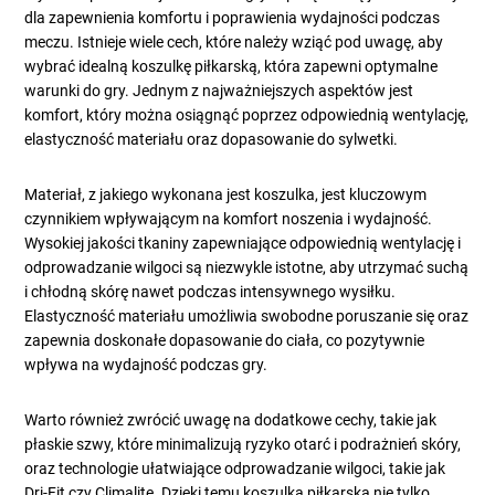
dla zapewnienia komfortu i poprawienia wydajności podczas
meczu. Istnieje wiele cech, które należy wziąć pod uwagę, aby
wybrać idealną koszulkę piłkarską, która zapewni optymalne
warunki do gry. Jednym z najważniejszych aspektów jest
komfort, który można osiągnąć poprzez odpowiednią wentylację,
elastyczność materiału oraz dopasowanie do sylwetki.
Materiał, z jakiego wykonana jest koszulka, jest kluczowym
czynnikiem wpływającym na komfort noszenia i wydajność.
Wysokiej jakości tkaniny zapewniające odpowiednią wentylację i
odprowadzanie wilgoci są niezwykle istotne, aby utrzymać suchą
i chłodną skórę nawet podczas intensywnego wysiłku.
Elastyczność materiału umożliwia swobodne poruszanie się oraz
zapewnia doskonałe dopasowanie do ciała, co pozytywnie
wpływa na wydajność podczas gry.
Warto również zwrócić uwagę na dodatkowe cechy, takie jak
płaskie szwy, które minimalizują ryzyko otarć i podrażnień skóry,
oraz technologie ułatwiające odprowadzanie wilgoci, takie jak
Dri-Fit czy Climalite. Dzięki temu koszulka piłkarska nie tylko