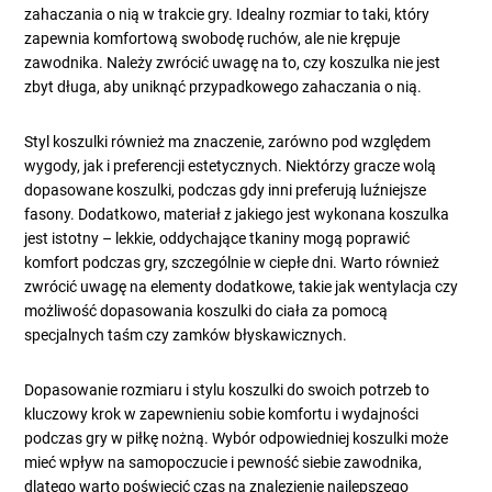
zahaczania o nią w trakcie gry. Idealny rozmiar to taki, który
zapewnia komfortową swobodę ruchów, ale nie krępuje
zawodnika. Należy zwrócić uwagę na to, czy koszulka nie jest
zbyt długa, aby uniknąć przypadkowego zahaczania o nią.
Styl koszulki również ma znaczenie, zarówno pod względem
wygody, jak i preferencji estetycznych. Niektórzy gracze wolą
dopasowane koszulki, podczas gdy inni preferują luźniejsze
fasony. Dodatkowo, materiał z jakiego jest wykonana koszulka
jest istotny – lekkie, oddychające tkaniny mogą poprawić
komfort podczas gry, szczególnie w ciepłe dni. Warto również
zwrócić uwagę na elementy dodatkowe, takie jak wentylacja czy
możliwość dopasowania koszulki do ciała za pomocą
specjalnych taśm czy zamków błyskawicznych.
Dopasowanie rozmiaru i stylu koszulki do swoich potrzeb to
kluczowy krok w zapewnieniu sobie komfortu i wydajności
podczas gry w piłkę nożną. Wybór odpowiedniej koszulki może
mieć wpływ na samopoczucie i pewność siebie zawodnika,
dlatego warto poświęcić czas na znalezienie najlepszego