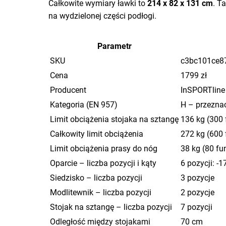
Całkowite wymiary ławki to
214 x 82 x 131 cm
. T
na wydzielonej części podłogi.
Parametr
SKU
c3bc101ce8
Cena
1799 zł
Producent
InSPORTline
Kategoria (EN 957)
H – przezna
Limit obciążenia stojaka na sztangę
136 kg (300
Całkowity limit obciążenia
272 kg (600
Limit obciążenia prasy do nóg
38 kg (80 fu
Oparcie – liczba pozycji i kąty
6 pozycji: -17 
Siedzisko – liczba pozycji
3 pozycje
Modlitewnik – liczba pozycji
2 pozycje
Stojak na sztangę – liczba pozycji
7 pozycji
Odległość między stojakami
70 cm