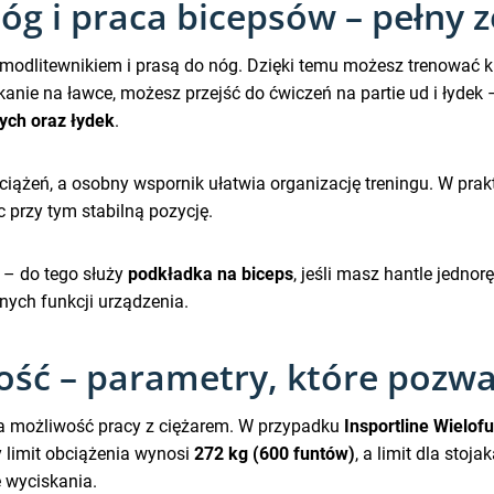
óg i praca bicepsów – pełny 
modlitewnikiem i prasą do nóg. Dzięki temu możesz trenować k
anie na ławce, możesz przejść do ćwiczeń na partie ud i łydek 
ych oraz łydek
.
ciążeń, a osobny wspornik ułatwia organizację treningu. W pra
c przy tym stabilną pozycję.
– do tego służy
podkładka na biceps
, jeśli masz hantle jedno
nych funkcji urządzenia.
ość – parametry, które pozw
lna możliwość pracy z ciężarem. W przypadku
Insportline Wielo
y limit obciążenia wynosi
272 kg (600 funtów)
, a limit dla stoj
 wyciskania.