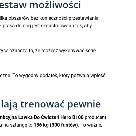
zestaw możliwości
ilka obszarów bez konieczności przestawiania
– prasa do nóg jest skonstruowana tak, aby
ktyce oznacza to, że możesz wykonywać serie
ręczne. To wygodny dodatek, który pozwala wpleść
alają trenować pewnie
funkcyjna Ławka Do Ćwiczeń Hero B100
producent
aka na sztangę to
136 kg (300 funtów)
. To ważne,