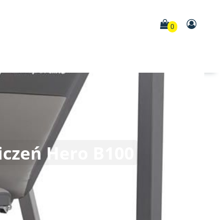
0
iczeń Hero B100