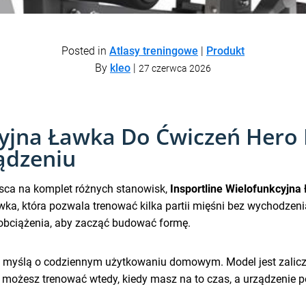
Posted in
Atlasy treningowe
|
Produkt
By
kleo
|
27 czerwca 2026
cyjna Ławka Do Ćwiczeń Her
ądzeniu
ejsca na komplet różnych stanowisk,
Insportline Wielofunkcyjn
ka, która pozwala trenować kilka partii mięśni bez wychodzen
i obciążenia, aby zacząć budować formę.
z myślą o codziennym użytkowaniu domowym. Model jest zalicz
 możesz trenować wtedy, kiedy masz na to czas, a urządzenie