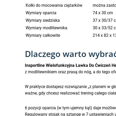
Kołki do mocowania ciężarków
można zasto
Wymiary oparcia
74 x 30 cm
Wymiary siedziska
37 x 30/37 
Wymiary modlitewnika
30 x 33/52 
Wymiary całkowite
214 x 82 x 
Dlaczego warto wybrać
Insportline Wielofunkcyjna Ławka Do Ćwiczeń H
z modlitewnikiem oraz prasą do nóg, a do tego of
W praktyce dostajesz rozwiązanie „z planem w gło
ważne, gdy chcesz realizować trening całego ciała
6 pozycji oparcia (w tym ujemny kąt) daje moż
Regulowany stojak na sztangę w 7 ustawieniach 