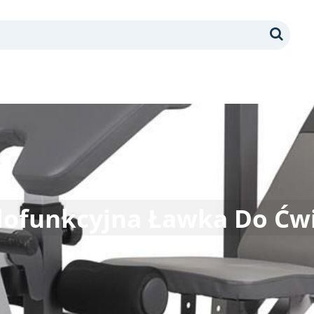
Search
elofunkcyjna Ławka Do Ćw