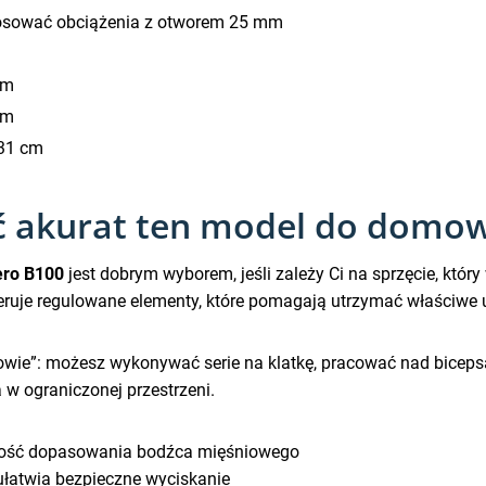
sować obciążenia z otworem 25 mm
cm
cm
131 cm
 akurat ten model do domowe
ero B100
jest dobrym wyborem, jeśli zależy Ci na sprzęcie, któr
eruje regulowane elementy, które pomagają utrzymać właściwe u
wie”: możesz wykonywać serie na klatkę, pracować nad bicepsam
 w ograniczonej przestrzeni.
liwość dopasowania bodźca mięśniowego
ułatwia bezpieczne wyciskanie