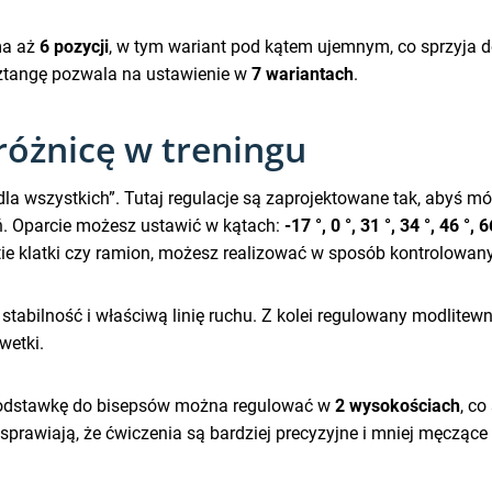
ma aż
6 pozycji
, w tym wariant pod kątem ujemnym, co sprzyja
 sztangę pozwala na ustawienie w
7 wariantach
.
 różnicę w treningu
dla wszystkich”. Tutaj regulacje są zaprojektowane tak, abyś 
ń. Oparcie możesz ustawić w kątach:
-17 °, 0 °, 31 °, 34 °, 46 °, 6
rtie klatki czy ramion, możesz realizować w sposób kontrolowany
stabilność i właściwą linię ruchu. Z kolei regulowany modlite
wetki.
 Podstawkę do bisepsów można regulować w
2 wysokościach
, co
 sprawiają, że ćwiczenia są bardziej precyzyjne i mniej męczące