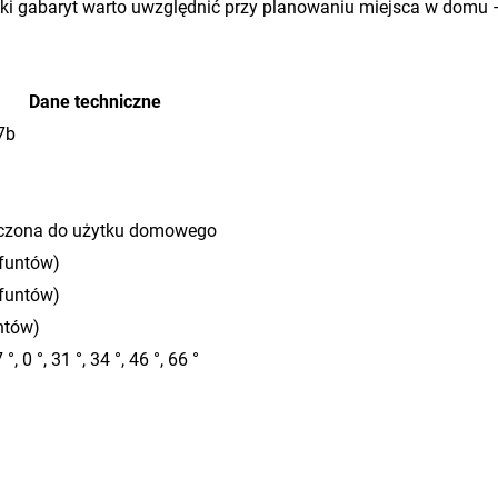
aki gabaryt warto uwzględnić przy planowaniu miejsca w domu – 
Dane techniczne
7b
czona do użytku domowego
 funtów)
 funtów)
ntów)
°, 0 °, 31 °, 34 °, 46 °, 66 °