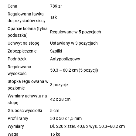
Cena
789 zł
Regulowana ławka
Tak
do przysiadów sissy
Oparcie kolana (tylna
Regulowane w 5 pozycjach
poduszka)
Uchwyt na stopę
Ustawiany w 3 pozycjach
Zabezpieczenie
Szpilki
Podnóżek
Antypoślizgowy
Regulowana
50,3 – 60,2 cm (5 pozycji)
wysokość
Stopka regulowana w
3 pozycje
poziomie
Wymiary uchwytu na
42 x 28 cm
stopę
Grubość wyściółki
5 cm
Profil ramy
50 x 50 x 1,5 mm
Wymiary
Dł. 220 x szer. 40,6 x wys. 50,3–60,2 cm
Waga
16 kg