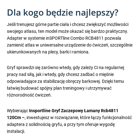
Dla kogo będzie najlepszy?
Jeśli trenujesz górne partie ciała i chcesz zwiększyć możliwości
swojego atlasu, ten model może okazać się bardzo praktyczny.
Adapter w systemie inSPORTline Combo RCB4811 pozwala
zamienić atlas w uniwersalne urządzenie do ćwiczeń, szczególnie
ukierunkowanych na plecy, barki i ramiona.
Gryf sprawdzi się zarówno wtedy, gdy zależy Ci na regularnej
pracy nad siłą, jak i wtedy, gdy chcesz zadbać o mięśnie
odpowiadające za stabilizację obręczy barkowej. Dzięki temu
łatwiej budować spójny plan treningowy i utrzymywać
różnorodność ćwiczeń.
Wybierając
Insportline Gryf Zaczepowy Łamany Rcb4811
120Cm –
, inwestujesz w rozwiązanie, które łączy funkcjonalność
adaptera z solidnością gryfu, a przy tym oferuje wygodę
instalacji.