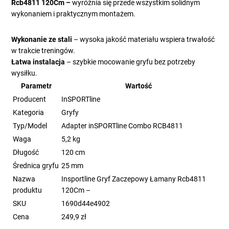
Rcb4811 120Cm –
wyróżnia się przede wszystkim solidnym
wykonaniem i praktycznym montażem.
Wykonanie ze stali
– wysoka jakość materiału wspiera trwałość
w trakcie treningów.
Łatwa instalacja
– szybkie mocowanie gryfu bez potrzeby
wysiłku.
Parametr
Wartość
Producent
InSPORTline
Kategoria
Gryfy
Typ/Model
Adapter inSPORTline Combo RCB4811
Waga
5,2 kg
Długość
120 cm
Średnica gryfu
25 mm
Nazwa
Insportline Gryf Zaczepowy Łamany Rcb4811
produktu
120Cm –
SKU
1690d44e4902
Cena
249,9 zł