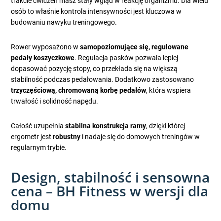
trakcie ćwiczeń masz stały wgląd w reakcję organizmu. Dla wielu
osób to właśnie kontrola intensywności jest kluczowa w
budowaniu nawyku treningowego.
Rower wyposażono w
samopoziomujące się, regulowane
pedały koszyczkowe
. Regulacja pasków pozwala lepiej
dopasować pozycję stopy, co przekłada się na większą
stabilność podczas pedałowania. Dodatkowo zastosowano
trzyczęściową, chromowaną korbę pedałów
, która wspiera
trwałość i solidność napędu.
Całość uzupełnia
stabilna konstrukcja ramy
, dzięki której
ergometr jest
robustny
i nadaje się do domowych treningów w
regularnym trybie.
Design, stabilność i sensowna
cena – BH Fitness w wersji dla
domu