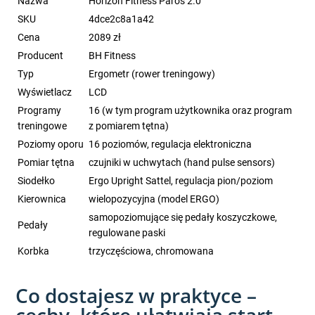
Nazwa
Horizon Fitness Paros 2.0
SKU
4dce2c8a1a42
Cena
2089 zł
Producent
BH Fitness
Typ
Ergometr (rower treningowy)
Wyświetlacz
LCD
Programy
16 (w tym program użytkownika oraz program
treningowe
z pomiarem tętna)
Poziomy oporu
16 poziomów, regulacja elektroniczna
Pomiar tętna
czujniki w uchwytach (hand pulse sensors)
Siodełko
Ergo Upright Sattel, regulacja pion/poziom
Kierownica
wielopozycyjna (model ERGO)
samopoziomujące się pedały koszyczkowe,
Pedały
regulowane paski
Korbka
trzyczęściowa, chromowana
Co dostajesz w praktyce –