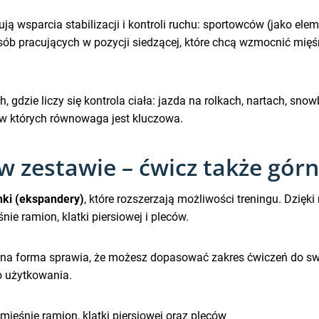
ją wsparcia stabilizacji i kontroli ruchu: sportowców (jako elem
b pracujących w pozycji siedzącej, które chcą wzmocnić mięśni
, gdzie liczy się kontrola ciała: jazda na rolkach, nartach, sno
, w których równowaga jest kluczowa.
zestawie – ćwicz także górną
nki (ekspandery)
, które rozszerzają możliwości treningu. Dzięk
ie ramion, klatki piersiowej i pleców.
a forma sprawia, że możesz dopasować zakres ćwiczeń do swoic
do użytkowania.
śnie ramion, klatki piersiowej oraz pleców