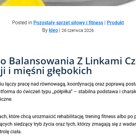
Posted in
Pozostały sprzęt siłowy i fitness
|
Produkt
By
kleo
|
26 czerwca 2026
o Balansowania Z Linkami Cz
 i mięśni głębokich
eniu łączy pracę nad równowagą, koordynacją oraz poprawą pos
tforma do ćwiczeń typu „półpiłka” – stabilna podstawa i char
iczne.
h, które chcą urozmaicić rehabilitację, trening fitness albo p
cych siedzący tryb życia oraz tych, którzy zmagają się z wada
olę ciała.