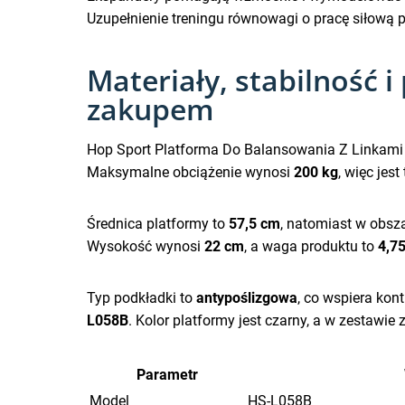
Uzupełnienie treningu równowagi o pracę siłową 
Materiały, stabilność 
zakupem
Hop Sport Platforma Do Balansowania Z Linkami
Maksymalne obciążenie wynosi
200 kg
, więc je
Średnica platformy to
57,5 cm
, natomiast w obs
Wysokość wynosi
22 cm
, a waga produktu to
4,7
Typ podkładki to
antypoślizgowa
, co wspiera kon
L058B
. Kolor platformy jest czarny, a w zestawie 
Parametr
Model
HS-L058B