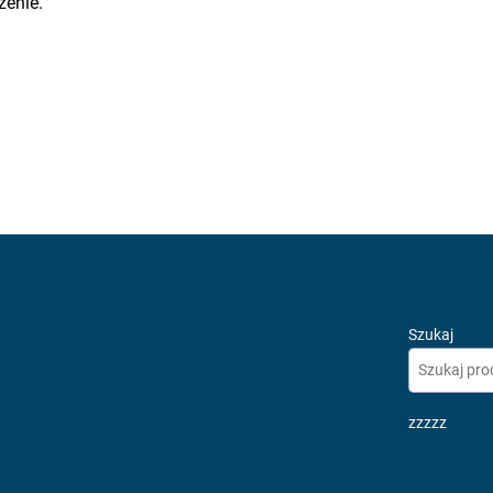
enie.
Szukaj
zzzzz