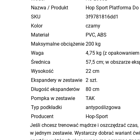
Nazwa / Produkt
Hop Sport Platforma Do
SKU
3f9781816dd1
Kolor
czarny
Materiał
PVC, ABS
Maksymalne obciążenie
200 kg
Waga
4,75 kg (z opakowaniem 
Średnica
57,5 cm; w obszarze ek
Wysokość
22 cm
Ekspandery w zestawie
2 szt.
Długość ekspanderów
80 cm
Pompka w zestawie
TAK
Typ podkładki
antypoślizgowa
Producent
Hop-Sport
Jeśli chcesz trenować mądrze i oszczędzać czas
w jednym zestawie. Wystarczy dobrać wariant ćwi