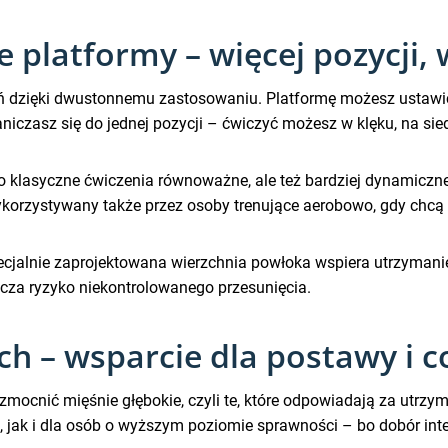
platformy – więcej pozycji, 
ń dzięki dwustonnemu zastosowaniu. Platformę możesz ustaw
aniczasz się do jednej pozycji – ćwiczyć możesz w klęku, na sied
o klasyczne ćwiczenia równoważne, ale też bardziej dynamiczne
rzystywany także przez osoby trenujące aerobowo, gdy chcą po
pecjalnie zaprojektowana wierzchnia powłoka wspiera utrzymani
cza ryzyko niekontrolowanego przesunięcia.
ch – wsparcie dla postawy i 
mocnić mięśnie głębokie, czyli te, które odpowiadają za utrzy
, jak i dla osób o wyższym poziomie sprawności – bo dobór int