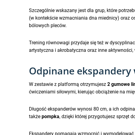
Szczególnie wskazany jest dla grup, które potrzebu
(w kontekście wzmacniania dna miednicy) oraz osó
bólowych pleców.
Trening równowagi przydaje się też w dyscyplinach
artystyczna i akrobatyczna oraz inne aktywności
Odpinane ekspandery w 
W zestawie z platformą otrzymujesz
2 gumowe li
ćwiczeniami siłowymi, kierując obciążenie na mięśn
Długość ekspanderów wynosi 80 cm, a ich odpinan
także
pompka
, dzięki której przygotujesz sprzęt 
Ekspandery pomagają wzmocnić i wymodelować mię