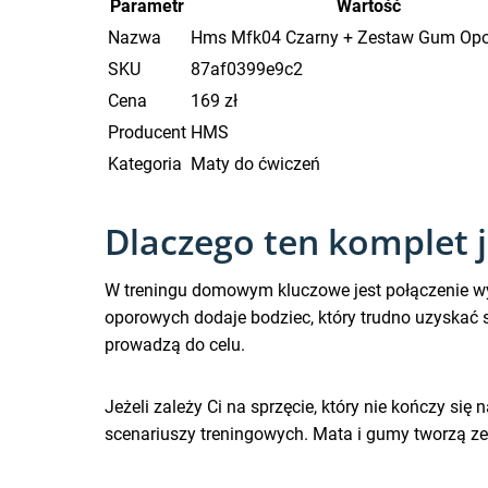
Parametr
Wartość
Nazwa
Hms Mfk04 Czarny + Zestaw Gum Op
SKU
87af0399e9c2
Cena
169 zł
Producent
HMS
Kategoria
Maty do ćwiczeń
Dlaczego ten komplet j
W treningu domowym kluczowe jest połączenie w
oporowych dodaje bodziec, który trudno uzyskać s
prowadzą do celu.
Jeżeli zależy Ci na sprzęcie, który nie kończy się
scenariuszy treningowych. Mata i gumy tworzą zes