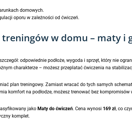
 warunkach domowych.
ulacji oporu w zależności od ćwiczeń.
 treningów w domu – maty i 
dy szczegół: odpowiednie podłoże, wygoda i sprzęt, który nie o
żnym charakterze – możesz przeplatać ćwiczenia na stabilizac
ieniać plan treningowy. Zamiast wracać do tych samych schema
nia komfort na podłodze, możesz trenować bez kompromisów 
klasyfikowany jako
Maty do ćwiczeń
. Cena wynosi
169 zł
, co cz
yczny komplet.