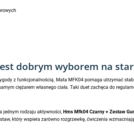
orowych
est dobrym wyborem na start 
ygody z funkcjonalnością. Mata MFK04 pomaga utrzymać stabi
amym ciężarem własnego ciała. Taki duet zachęca do regularnośc
 na jednym rodzaju aktywności,
Hms Mfk04 Czarny + Zestaw G
taw, który wspiera zarówno rozgrzewkę, ćwiczenia wzmacniające