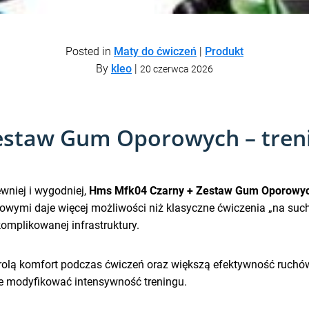
Posted in
Maty do ćwiczeń
|
Produkt
By
kleo
|
20 czerwca 2026
staw Gum Oporowych – trenin
wniej i wygodniej,
Hms Mfk04 Czarny + Zestaw Gum Oporowy
ymi daje więcej możliwości niż klasyczne ćwiczenia „na suc
omplikowanej infrastruktury.
trolą komfort podczas ćwiczeń oraz większą efektywność ruchó
e modyfikować intensywność treningu.