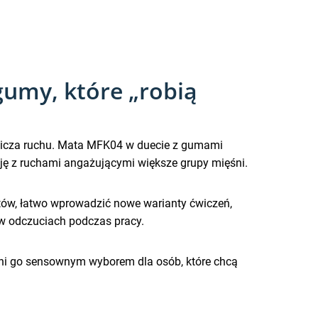
gumy, które „robią
granicza ruchu. Mata MFK04 w duecie z gumami
ję z ruchami angażującymi większe grupy mięśni.
tów, łatwo wprowadzić nowe warianty ćwiczeń,
w odczuciach podczas pracy.
yni go sensownym wyborem dla osób, które chcą