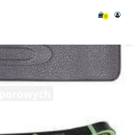
0
Oporowych