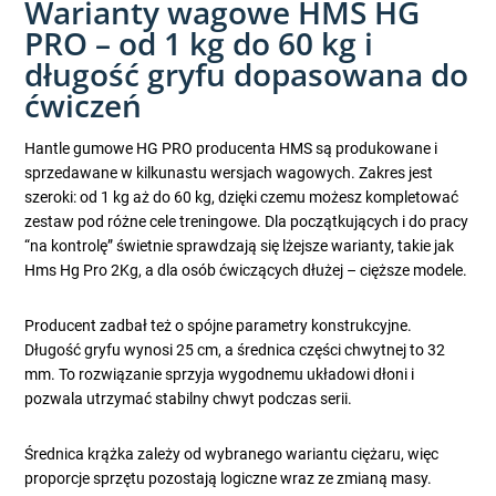
Warianty wagowe HMS HG
PRO – od 1 kg do 60 kg i
długość gryfu dopasowana do
ćwiczeń
Hantle gumowe HG PRO producenta HMS są produkowane i
sprzedawane w kilkunastu wersjach wagowych. Zakres jest
szeroki: od 1 kg aż do 60 kg, dzięki czemu możesz kompletować
zestaw pod różne cele treningowe. Dla początkujących i do pracy
“na kontrolę” świetnie sprawdzają się lżejsze warianty, takie jak
Hms Hg Pro 2Kg, a dla osób ćwiczących dłużej – cięższe modele.
Producent zadbał też o spójne parametry konstrukcyjne.
Długość gryfu wynosi 25 cm, a średnica części chwytnej to 32
mm. To rozwiązanie sprzyja wygodnemu układowi dłoni i
pozwala utrzymać stabilny chwyt podczas serii.
Średnica krążka zależy od wybranego wariantu ciężaru, więc
proporcje sprzętu pozostają logiczne wraz ze zmianą masy.