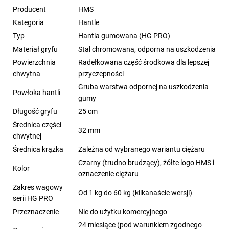
Producent
HMS
Kategoria
Hantle
Typ
Hantla gumowana (HG PRO)
Materiał gryfu
Stal chromowana, odporna na uszkodzenia
Powierzchnia
Radełkowana część środkowa dla lepszej
chwytna
przyczepności
Gruba warstwa odpornej na uszkodzenia
Powłoka hantli
gumy
Długość gryfu
25 cm
Średnica części
32 mm
chwytnej
Średnica krążka
Zależna od wybranego wariantu ciężaru
Czarny (trudno brudzący), żółte logo HMS i
Kolor
oznaczenie ciężaru
Zakres wagowy
Od 1 kg do 60 kg (kilkanaście wersji)
serii HG PRO
Przeznaczenie
Nie do użytku komercyjnego
24 miesiące (pod warunkiem zgodnego