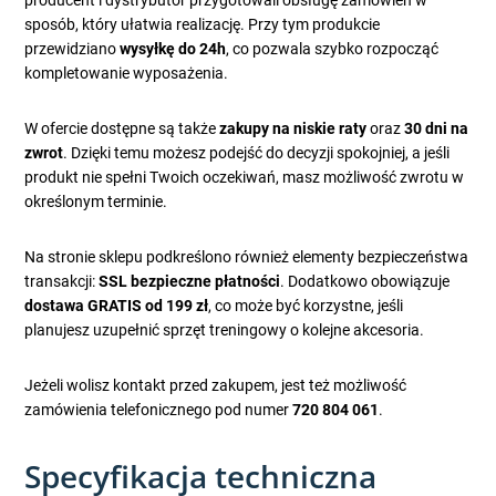
producent i dystrybutor przygotowali obsługę zamówień w
sposób, który ułatwia realizację. Przy tym produkcie
przewidziano
wysyłkę do 24h
, co pozwala szybko rozpocząć
kompletowanie wyposażenia.
W ofercie dostępne są także
zakupy na niskie raty
oraz
30 dni na
zwrot
. Dzięki temu możesz podejść do decyzji spokojniej, a jeśli
produkt nie spełni Twoich oczekiwań, masz możliwość zwrotu w
określonym terminie.
Na stronie sklepu podkreślono również elementy bezpieczeństwa
transakcji:
SSL bezpieczne płatności
. Dodatkowo obowiązuje
dostawa GRATIS od 199 zł
, co może być korzystne, jeśli
planujesz uzupełnić sprzęt treningowy o kolejne akcesoria.
Jeżeli wolisz kontakt przed zakupem, jest też możliwość
zamówienia telefonicznego pod numer
720 804 061
.
Specyfikacja techniczna