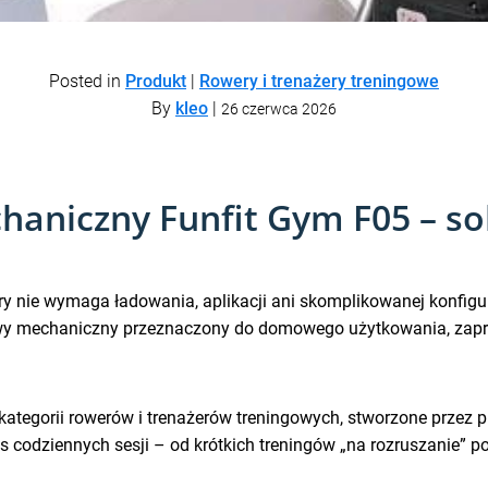
Posted in
Produkt
|
Rowery i trenażery treningowe
By
kleo
|
26 czerwca 2026
aniczny Funfit Gym F05 – sol
óry nie wymaga ładowania, aplikacji ani skomplikowanej konfigu
owy mechaniczny przeznaczony do domowego użytkowania, zapro
 kategorii rowerów i trenażerów treningowych, stworzone przez
s codziennych sesji – od krótkich treningów „na rozruszanie” p