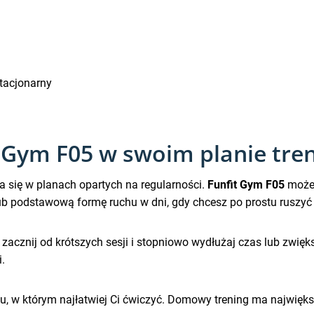
tacjonarny
t Gym F05 w swoim planie tr
 się w planach opartych na regularności.
Funfit Gym F05
możes
ub podstawową formę ruchu w dni, gdy chcesz po prostu ruszyć 
 zacznij od krótszych sesji i stopniowo wydłużaj czas lub zwię
.
cu, w którym najłatwiej Ci ćwiczyć. Domowy trening ma największ