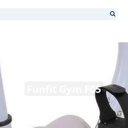
Search
Funfit Gym F05