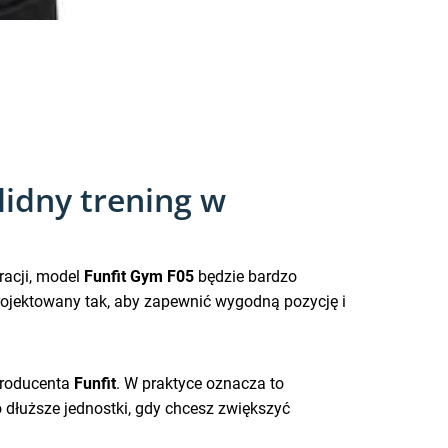
idny trening w
racji, model
Funfit Gym F05
będzie bardzo
jektowany tak, aby zapewnić wygodną pozycję i
 producenta
Funfit
. W praktyce oznacza to
o dłuższe jednostki, gdy chcesz zwiększyć