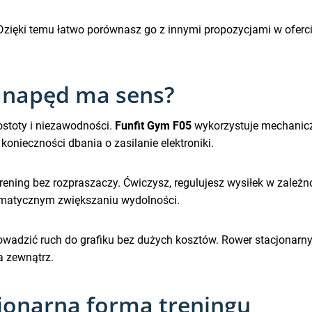
 Dzięki temu łatwo porównasz go z innymi propozycjami w oferci
 napęd ma sens?
stoty i niezawodności.
Funfit Gym F05
wykorzystuje mechanicz
onieczności dbania o zasilanie elektroniki.
trening bez rozpraszaczy. Ćwiczysz, regulujesz wysiłek w zależno
tematycznym zwiększaniu wydolności.
owadzić ruch do grafiku bez dużych kosztów. Rower stacjonarny
a zewnątrz.
cjonarna forma treningu