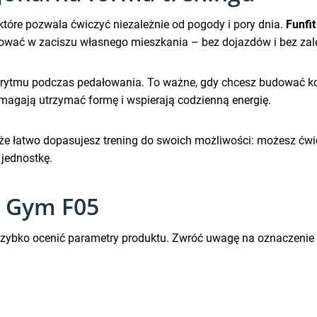
które pozwala ćwiczyć niezależnie od pogody i pory dnia.
Funfi
wać w zaciszu własnego mieszkania – bez dojazdów i bez za
rytmu podczas pedałowania. To ważne, gdy chcesz budować ko
magają utrzymać formę i wspierają codzienną energię.
 że łatwo dopasujesz trening do swoich możliwości: możesz ćwic
 jednostkę.
t Gym F05
 szybko ocenić parametry produktu. Zwróć uwagę na oznaczenie p