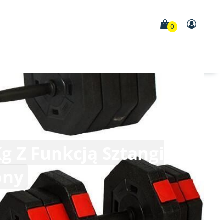
0
g Z Funkcją Sztangi
ony