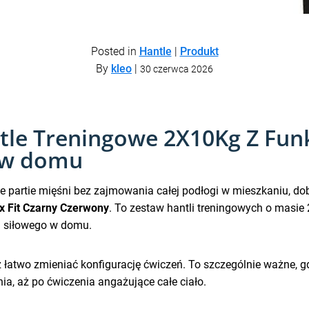
Posted in
Hantle
|
Produkt
By
kleo
|
30 czerwca 2026
tle Treningowe 2X10Kg Z Fun
u w domu
żne partie mięśni bez zajmowania całej podłogi w mieszkaniu,
x Fit Czarny Czerwony
. To zestaw hantli treningowych o masie 
u siłowego w domu.
 łatwo zmieniać konfigurację ćwiczeń. To szczególnie ważne, g
ia, aż po ćwiczenia angażujące całe ciało.