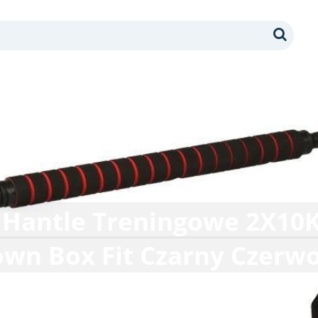
Search
 Hantle Treningowe 2X10K
own Box Fit Czarny Czerw