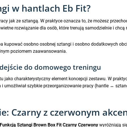
ngi w hantlach Eb Fit?
pracy jak ze sztangą. W praktyce oznacza to, że możesz przech
tne rozwiązanie dla osób, które trenują samodzielnie i chcą m
zeba kupować osobno osobnej sztangi i osobno dodatkowych obc
tualnym poziomem zaawansowania.
odejście do domowego treningu
u jako charakterystyczny element koncepcji zestawu. W praktyce 
możliwiał szybkie przeorganizowanie pracy (hantle ↔ sztanga)
ie: Czarny z czerwonym akce
Funkcją Sztangi Brown Box Fit Czarny Czerwony
wyróżniają si