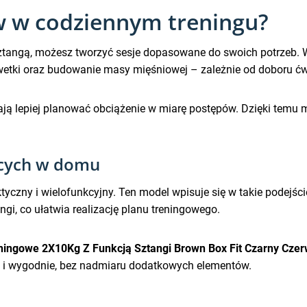
w w codziennym treningu?
ze sztangą, możesz tworzyć sesje dopasowane do swoich potrzeb. 
etki oraz budowanie masy mięśniowej – zależnie od doboru ćwicz
ają lepiej planować obciążenie w miarę postępów. Dzięki temu
ących w domu
yczny i wielofunkcyjny. Ten model wpisuje się w takie podejśc
gi, co ułatwia realizację planu treningowego.
eningowe 2X10Kg Z Funkcją Sztangi Brown Box Fit Czarny Cze
ie i wygodnie, bez nadmiaru dodatkowych elementów.