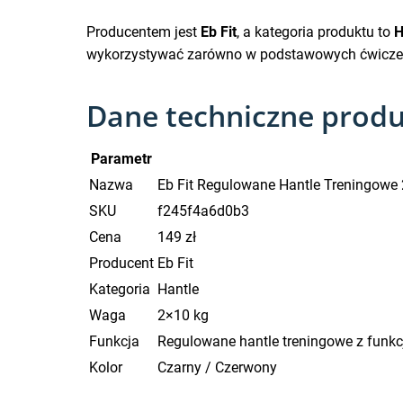
Producentem jest
Eb Fit
, a kategoria produktu to
H
wykorzystywać zarówno w podstawowych ćwiczenia
Dane techniczne prod
Parametr
Nazwa
Eb Fit Regulowane Hantle Treningowe
SKU
f245f4a6d0b3
Cena
149 zł
Producent
Eb Fit
Kategoria
Hantle
Waga
2×10 kg
Funkcja
Regulowane hantle treningowe z funkcj
Kolor
Czarny / Czerwony