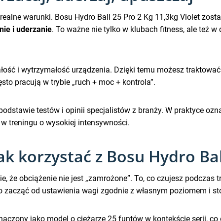
ć realne warunki. Bosu Hydro Ball 25 Pro 2 Kg 11,3kg Violet zo
nie i uderzanie
. To ważne nie tylko w klubach fitness, ale też 
ość i wytrzymałość urządzenia. Dzięki temu możesz traktować 
ęsto pracują w trybie „ruch + moc + kontrola”.
odstawie testów i opinii specjalistów z branży. W praktyce ozna
w treningu o wysokiej intensywności.
k korzystać z Bosu Hydro Bal
, że obciążenie nie jest „zamrożone”. To, co czujesz podczas tr
arto zacząć od ustawienia wagi zgodnie z własnym poziomem i 
naczony jako model o ciężarze 25 funtów w kontekście serii, c