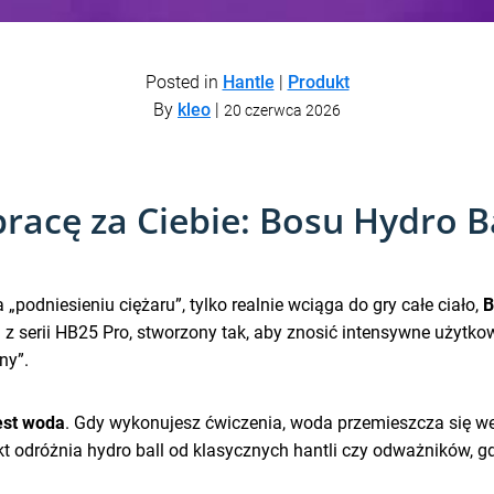
Posted in
Hantle
|
Produkt
By
kleo
|
20 czerwca 2026
pracę za Ciebie: Bosu Hydro B
 „podniesieniu ciężaru”, tylko realnie wciąga do gry całe ciało,
B
 serii HB25 Pro, stworzony tak, aby znosić intensywne użytkowan
ny”.
est woda
. Gdy wykonujesz ćwiczenia, woda przemieszcza się we
ekt odróżnia hydro ball od klasycznych hantli czy odważników, gd