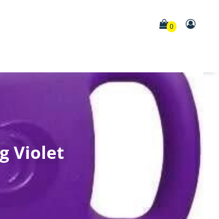
0
g Violet