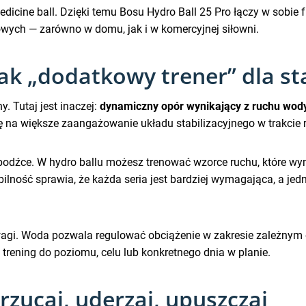
edicine ball. Dzięki temu Bosu Hydro Ball 25 Pro łączy w sobie
wych — zarówno w domu, jak i w komercyjnej siłowni.
ak „dodatkowy trener” dla sta
. Tutaj jest inaczej:
dynamiczny opór wynikający z ruchu wod
ię na większe zaangażowanie układu stabilizacyjnego w trakcie 
ne bodźce. W hydro ballu możesz trenować wzorce ruchu, które wym
bilność sprawia, że każda seria jest bardziej wymagająca, a jed
gi. Woda pozwala regulować obciążenie w zakresie zależnym 
 trening do poziomu, celu lub konkretnego dnia w planie.
 rzucaj, uderzaj, upuszczaj