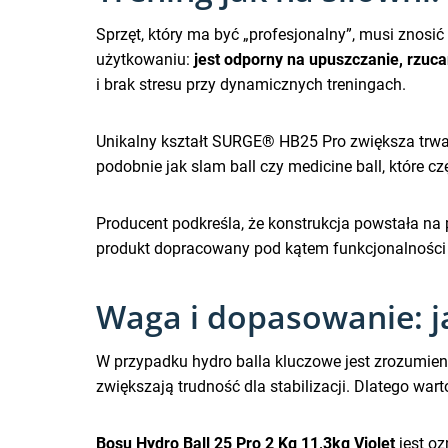
Sprzęt, który ma być „profesjonalny”, musi znosi
użytkowaniu:
jest odporny na upuszczanie, rzuca
i brak stresu przy dynamicznych treningach.
Unikalny kształt SURGE® HB25 Pro zwiększa trwał
podobnie jak slam ball czy medicine ball, które cz
Producent podkreśla, że konstrukcja powstała na p
produkt dopracowany pod kątem funkcjonalności 
Waga i dopasowanie: ja
W przypadku hydro balla kluczowe jest zrozumienie
zwiększają trudność dla stabilizacji. Dlatego w
Bosu Hydro Ball 25 Pro 2 Kg 11,3kg Violet
jest oz