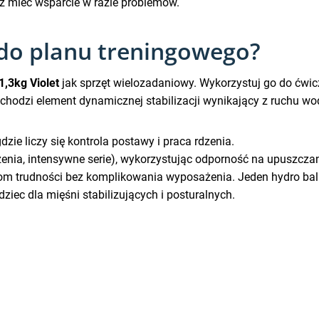
eż mieć wsparcie w razie problemów.
 do planu treningowego?
1,3kg Violet
jak sprzęt wielozadaniowy. Wykorzystuj go do ćwicze
ochodzi element dynamicznej stabilizacji wynikający z ruchu wo
zie liczy się kontrola postawy i praca rdzenia.
nia, intensywne serie), wykorzystując odporność na upuszczani
iom trudności bez komplikowania wyposażenia. Jeden hydro ball
ziec dla mięśni stabilizujących i posturalnych.