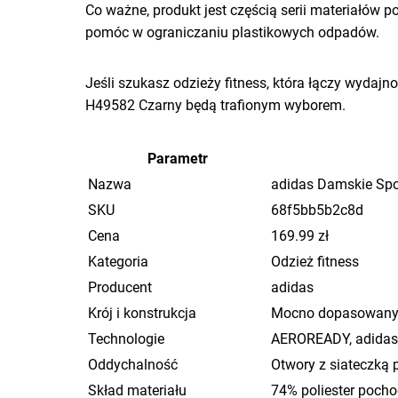
Co ważne, produkt jest częścią serii materiałów 
pomóc w ograniczaniu plastikowych odpadów.
Jeśli szukasz odzieży fitness, która łączy wyda
H49582 Czarny będą trafionym wyborem.
Parametr
Nazwa
adidas Damskie Spo
SKU
68f5bb5b2c8d
Cena
169.99 zł
Kategoria
Odzież fitness
Producent
adidas
Krój i konstrukcja
Mocno dopasowany k
Technologie
AEROREADY, adida
Oddychalność
Otwory z siateczką
Skład materiału
74% poliester pocho