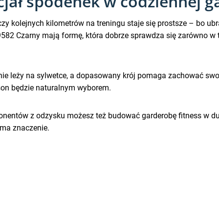
jał spodenek w codziennej ga
zy kolejnych kilometrów na treningu staje się prostsze – bo ubr
82 Czarny mają formę, która dobrze sprawdza się zarówno w tr
lnie leży na sylwetce, a dopasowany krój pomaga zachować swobo
fason będzie naturalnym wyborem.
ponentów z odzysku możesz też budować garderobę fitness w du
 ma znaczenie.