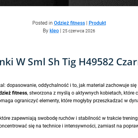
Posted in
Odzież fitness
|
Produkt
By
kleo
|
25 czerwca 2026
ki W Sml Sh Tig H49582 Czarn
etal: dopasowanie, oddychalność i to, jak materiał zachowuje 
dzież fitness
, stworzona z myślą o aktywnych kobietach, które chc
aga ograniczyć elementy, które mogłyby przeszkadzać w dyn
które zapewniają swobodę ruchów i stabilność w trakcie treni
skoncentrować się na technice i intensywności, zamiast na popra