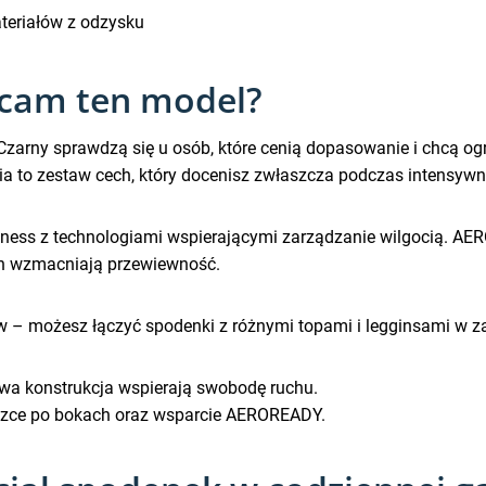
teriałów z odzysku
ecam ten model?
arny sprawdzą się u osób, które cenią dopasowanie i chcą o
a to zestaw cech, który docenisz zwłaszcza podczas intensywnyc
ż fitness z technologiami wspierającymi zarządzanie wilgocią
ach wzmacniają przewiewność.
w – możesz łączyć spodenki z różnymi topami i legginsami w z
a konstrukcja wspierają swobodę ruchu.
czce po bokach oraz wsparcie AEROREADY.