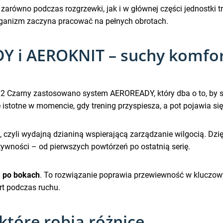
ę zarówno podczas rozgrzewki, jak i w głównej części jednost
rganizm zaczyna pracować na pełnych obrotach.
Y i AEROKNIT – suchy komfor
 Czarny zastosowano system AEROREADY, który dba o to, by 
 istotne w momencie, gdy trening przyspiesza, a pot pojawia się
, czyli wydajną dzianiną wspierającą zarządzanie wilgocią. Dzi
ności – od pierwszych powtórzeń po ostatnią serię.
ą po bokach
. To rozwiązanie poprawia przewiewność w kluczowy
rt podczas ruchu.
które robią różnicę