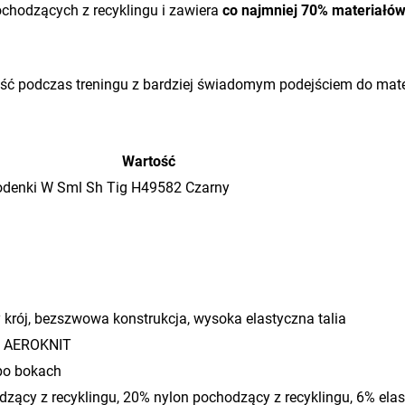
pochodzących z recyklingu i zawiera
co najmniej 70% materiałów
jność podczas treningu z bardziej świadomym podejściem do ma
Wartość
denki W Sml Sh Tig H49582 Czarny
rój, bezszwowa konstrukcja, wysoka elastyczna talia
s AEROKNIT
 po bokach
dzący z recyklingu, 20% nylon pochodzący z recyklingu, 6% ela