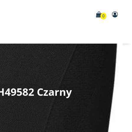
0
 H49582 Czarny