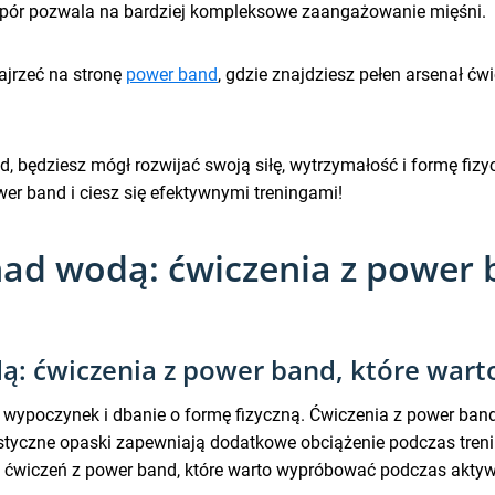
opór pozwala na bardziej kompleksowe zaangażowanie mięśni.
ajrzeć na stronę
power band
, gdzie znajdziesz pełen arsenał ć
 będziesz mógł rozwijać swoją siłę, wytrzymałość i formę fizy
er band i ciesz się efektywnymi treningami!
d wodą: ćwiczenia z power 
: ćwiczenia z power band, które wart
wypoczynek i dbanie o formę fizyczną. Ćwiczenia z power band
yczne opaski zapewniają dodatkowe obciążenie podczas treningu
ch ćwiczeń z power band, które warto wypróbować podczas ak