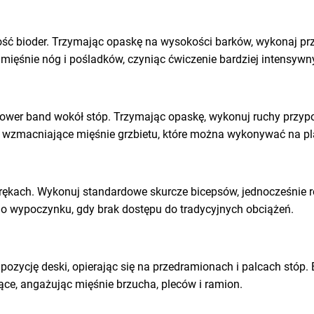
ść bioder. Trzymając opaskę na wysokości barków, wykonaj przy
ięśnie nóg i pośladków, czyniąc ćwiczenie bardziej intensyw
power band wokół stóp. Trzymając opaskę, wykonuj ruchy przyp
e wzmacniające mięśnie grzbietu, które można wykonywać na pla
rękach. Wykonuj standardowe skurcze bicepsów, jednocześnie r
go wypoczynku, gdy brak dostępu do tradycyjnych obciążeń.
pozycję deski, opierając się na przedramionach i palcach stóp.
jące, angażując mięśnie brzucha, pleców i ramion.