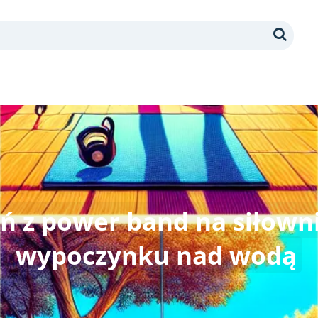
Search
ń z power band na siłown
wypoczynku nad wodą