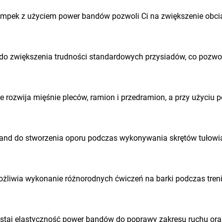
mpek z użyciem power bandów pozwoli Ci na zwiększenie obciąż
o zwiększenia trudności standardowych przysiadów, co pozwoli 
e rozwija mięśnie pleców, ramion i przedramion, a przy użyci
band do stworzenia oporu podczas wykonywania skrętów tułowia
żliwia wykonanie różnorodnych ćwiczeń na barki podczas treni
staj elastyczność power bandów do poprawy zakresu ruchu ora