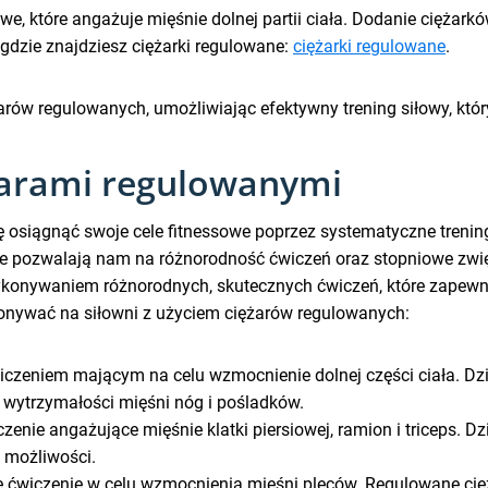
, które angażuje mięśnie dolnej partii ciała. Dodanie ciężarkó
 gdzie znajdziesz ciężarki regulowane:
ciężarki regulowane
.
arów regulowanych, umożliwiając efektywny trening siłowy, który
ężarami regulowanymi
się osiągnąć swoje cele fitnessowe poprzez systematyczne treni
re pozwalają nam na różnorodność ćwiczeń oraz stopniowe zwię
wykonywaniem różnorodnych, skutecznych ćwiczeń, które zapewn
konywać na siłowni z użyciem ciężarów regulowanych:
zeniem mającym na celu wzmocnienie dolnej części ciała. D
i wytrzymałości mięśni nóg i pośladków.
zenie angażujące mięśnie klatki piersiowej, ramion i triceps. 
 możliwości.
 ćwiczenie w celu wzmocnienia mięśni pleców. Regulowane cię