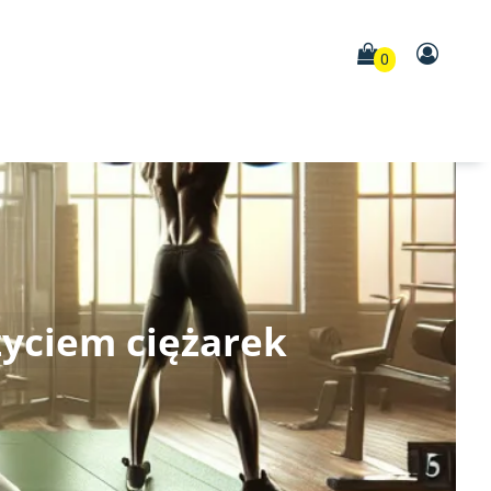
0
życiem ciężarek