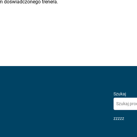
m doświadczonego trenera.
Szukaj
zzzzz