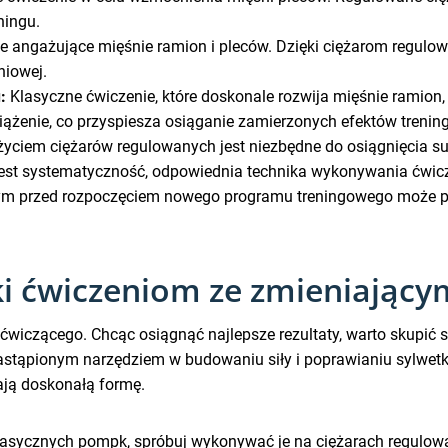
ningu.
e angażujące mięśnie ramion i pleców. Dzięki ciężarom regulo
niowej.
:
Klasyczne ćwiczenie, które doskonale rozwija mięśnie ramion, 
żenie, co przyspiesza osiąganie zamierzonych efektów trenin
ciem ciężarów regulowanych jest niezbędne do osiągnięcia su
jest systematyczność, odpowiednia technika wykonywania ćwicz
lnym przed rozpoczęciem nowego programu treningowego może 
i ćwiczeniom ze zmieniający
ćwiczącego. Chcąc osiągnąć najlepsze rezultaty, warto skupić 
stąpionym narzędziem w budowaniu siły i poprawianiu sylwetki
ają doskonałą formę.
lasycznych pompk, spróbuj wykonywać je na ciężarach regulow