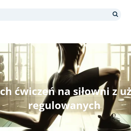
Search
ch ćwiczeń na siłowni z u
regulowanych