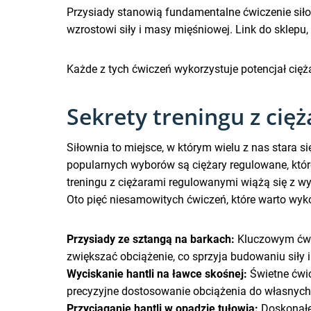
Przysiady stanowią fundamentalne ćwiczenie siłowe
wzrostowi siły i masy mięśniowej. Link do sklepu,
Każde z tych ćwiczeń wykorzystuje potencjał cięż
Sekrety treningu z ci
Siłownia to miejsce, w którym wielu z nas stara 
popularnych wyborów są ciężary regulowane, któ
treningu z ciężarami regulowanymi wiążą się z 
Oto pięć niesamowitych ćwiczeń, które warto wy
Przysiady ze sztangą na barkach:
Kluczowym ćwic
zwiększać obciążenie, co sprzyja budowaniu siły 
Wyciskanie hantli na ławce skośnej:
Świetne ćwic
precyzyjne dostosowanie obciążenia do własnych
Przyciąganie hantli w opadzie tułowia:
Doskonałe