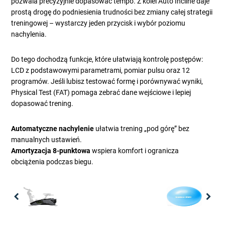
pozwala precyzyjnie dopasować tempo. Z kolei Auto Incline daje
prostą drogę do podniesienia trudności bez zmiany całej strategii
treningowej – wystarczy jeden przycisk i wybór poziomu
nachylenia.
Do tego dochodzą funkcje, które ułatwiają kontrolę postępów:
LCD z podstawowymi parametrami, pomiar pulsu oraz 12
programów. Jeśli lubisz testować formę i porównywać wyniki,
Physical Test (FAT) pomaga zebrać dane wejściowe i lepiej
dopasować trening.
Automatyczne nachylenie
ułatwia trening „pod górę” bez
manualnych ustawień.
Amortyzacja 8-punktowa
wspiera komfort i ogranicza
obciążenia podczas biegu.
Previous
Nex