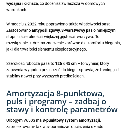
wydajna i cichsza
, co docenisz zwłaszcza w domowych
warunkach.
W modelu z 2022 roku poprawiono także właściwości pasa.
Zastosowano
antypoślizgowy, 3-warstwowy pas
o mniejszym
stopniu ścieralności i większej gęstości tworzywa. To
rozwiązanie, które ma znaczenie zarówno dla komfortu biegania,
jak i dla trwałości elementu eksploatacyjnego.
Szerokość robocza pasa to
126 × 45 cm
– to wymiar, który
zapewnia wygodną przestrzeń do biegu i sprawia, że trening jest
stabilny nawet przy wyższych prędkościach.
Amortyzacja 8-punktowa,
puls i programy – zadbaj o
stawy i kontrolę parametrów
Urbogym V650S ma
8-punktowy system amortyzacji
,
zaprojektowany tak, aby ograniczać obciążenia układu