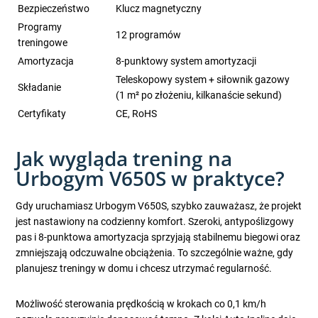
Bezpieczeństwo
Klucz magnetyczny
Programy
12 programów
treningowe
Amortyzacja
8-punktowy system amortyzacji
Teleskopowy system + siłownik gazowy
Składanie
(1 m² po złożeniu, kilkanaście sekund)
Certyfikaty
CE, RoHS
Jak wygląda trening na
Urbogym V650S w praktyce?
Gdy uruchamiasz Urbogym V650S, szybko zauważasz, że projekt
jest nastawiony na codzienny komfort. Szeroki, antypoślizgowy
pas i 8-punktowa amortyzacja sprzyjają stabilnemu biegowi oraz
zmniejszają odczuwalne obciążenia. To szczególnie ważne, gdy
planujesz treningy w domu i chcesz utrzymać regularność.
Możliwość sterowania prędkością w krokach co 0,1 km/h