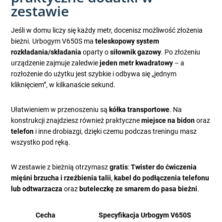
zestawie
Jeśli w domu liczy się każdy metr, docenisz możliwość złożenia
bieżni. Urbogym V650S ma
teleskopowy system
rozkładania/składania
oparty o
siłownik gazowy
. Po złożeniu
urządzenie zajmuje zaledwie
jeden metr kwadratowy
– a
rozłożenie do użytku jest szybkie i odbywa się „jednym
kliknięciem”, w kilkanaście sekund.
Ułatwieniem w przenoszeniu są
kółka transportowe
. Na
konstrukcji znajdziesz również praktyczne
miejsce na bidon
oraz
telefon
i inne drobiazgi, dzięki czemu podczas treningu masz
wszystko pod ręką.
W zestawie z bieżnią otrzymasz
gratis
:
Twister do ćwiczenia
mięśni brzucha i rzeźbienia talii
,
kabel do podłączenia telefonu
lub odtwarzacza
oraz
buteleczkę ze smarem do pasa bieżni
.
Cecha
Specyfikacja Urbogym V650S