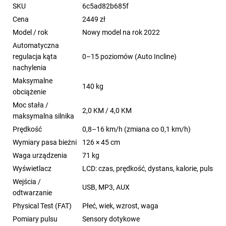
SKU
6c5ad82b685f
Cena
2449 zł
Model / rok
Nowy model na rok 2022
Automatyczna
regulacja kąta
0–15 poziomów (Auto Incline)
nachylenia
Maksymalne
140 kg
obciążenie
Moc stała /
2,0 KM / 4,0 KM
maksymalna silnika
Prędkość
0,8–16 km/h (zmiana co 0,1 km/h)
Wymiary pasa bieżni
126 × 45 cm
Waga urządzenia
71 kg
Wyświetlacz
LCD: czas, prędkość, dystans, kalorie, puls
Wejścia /
USB, MP3, AUX
odtwarzanie
Physical Test (FAT)
Płeć, wiek, wzrost, waga
Pomiary pulsu
Sensory dotykowe