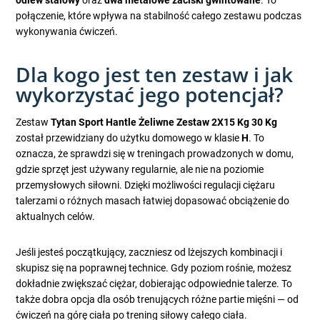
odlew stalowy
oraz
dwa metalowe zaciski gwintowane
. To
połączenie, które wpływa na stabilność całego zestawu podczas
wykonywania ćwiczeń.
Dla kogo jest ten zestaw i jak
wykorzystać jego potencjał?
Zestaw
Tytan Sport Hantle Żeliwne Zestaw 2X15 Kg 30 Kg
został przewidziany do użytku domowego w klasie
H
. To
oznacza, że sprawdzi się w treningach prowadzonych w domu,
gdzie sprzęt jest używany regularnie, ale nie na poziomie
przemysłowych siłowni. Dzięki możliwości regulacji ciężaru
talerzami o różnych masach łatwiej dopasować obciążenie do
aktualnych celów.
Jeśli jesteś początkujący, zaczniesz od lżejszych kombinacji i
skupisz się na poprawnej technice. Gdy poziom rośnie, możesz
dokładnie zwiększać ciężar, dobierając odpowiednie talerze. To
także dobra opcja dla osób trenujących różne partie mięśni — od
ćwiczeń na górę ciała po trening siłowy całego ciała.