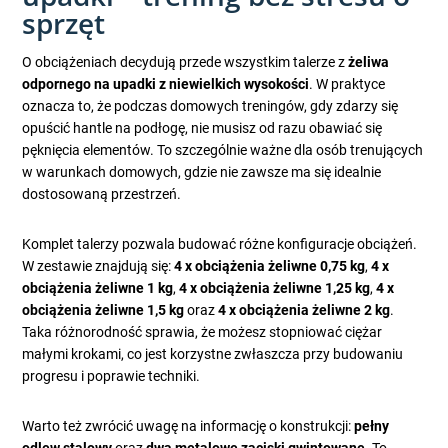
sprzęt
O obciążeniach decydują przede wszystkim talerze z
żeliwa
odpornego na upadki z niewielkich wysokości
. W praktyce
oznacza to, że podczas domowych treningów, gdy zdarzy się
opuścić hantle na podłogę, nie musisz od razu obawiać się
pęknięcia elementów. To szczególnie ważne dla osób trenujących
w warunkach domowych, gdzie nie zawsze ma się idealnie
dostosowaną przestrzeń.
Komplet talerzy pozwala budować różne konfiguracje obciążeń.
W zestawie znajdują się:
4 x obciążenia żeliwne 0,75 kg
,
4 x
obciążenia żeliwne 1 kg
,
4 x obciążenia żeliwne 1,25 kg
,
4 x
obciążenia żeliwne 1,5 kg
oraz
4 x obciążenia żeliwne 2 kg
.
Taka różnorodność sprawia, że możesz stopniować ciężar
małymi krokami, co jest korzystne zwłaszcza przy budowaniu
progresu i poprawie techniki.
Warto też zwrócić uwagę na informację o konstrukcji:
pełny