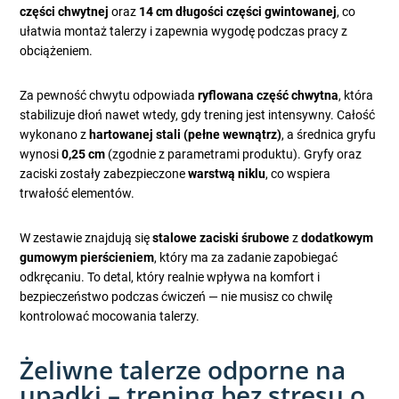
części chwytnej
oraz
14 cm długości części gwintowanej
, co
ułatwia montaż talerzy i zapewnia wygodę podczas pracy z
obciążeniem.
Za pewność chwytu odpowiada
ryflowana część chwytna
, która
stabilizuje dłoń nawet wtedy, gdy trening jest intensywny. Całość
wykonano z
hartowanej stali (pełne wewnątrz)
, a średnica gryfu
wynosi
0,25 cm
(zgodnie z parametrami produktu). Gryfy oraz
zaciski zostały zabezpieczone
warstwą niklu
, co wspiera
trwałość elementów.
W zestawie znajdują się
stalowe zaciski śrubowe
z
dodatkowym
gumowym pierścieniem
, który ma za zadanie zapobiegać
odkręcaniu. To detal, który realnie wpływa na komfort i
bezpieczeństwo podczas ćwiczeń — nie musisz co chwilę
kontrolować mocowania talerzy.
Żeliwne talerze odporne na
upadki – trening bez stresu o