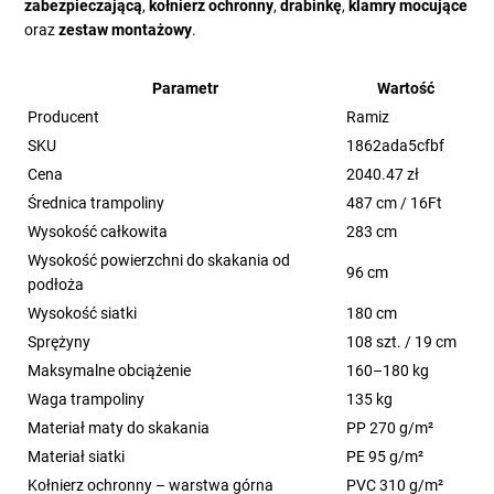
zabezpieczającą
,
kołnierz ochronny
,
drabinkę
,
klamry mocujące
oraz
zestaw montażowy
.
Parametr
Wartość
Producent
Ramiz
SKU
1862ada5cfbf
Cena
2040.47 zł
Średnica trampoliny
487 cm / 16Ft
Wysokość całkowita
283 cm
Wysokość powierzchni do skakania od
96 cm
podłoża
Wysokość siatki
180 cm
Sprężyny
108 szt. / 19 cm
Maksymalne obciążenie
160–180 kg
Waga trampoliny
135 kg
Materiał maty do skakania
PP 270 g/m²
Materiał siatki
PE 95 g/m²
Kołnierz ochronny – warstwa górna
PVC 310 g/m²