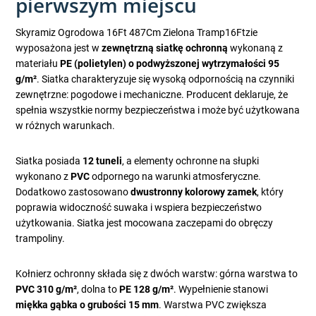
pierwszym miejscu
Skyramiz Ogrodowa 16Ft 487Cm Zielona Tramp16Ftzie
wyposażona jest w
zewnętrzną siatkę ochronną
wykonaną z
materiału
PE (polietylen) o podwyższonej wytrzymałości 95
g/m²
. Siatka charakteryzuje się wysoką odpornością na czynniki
zewnętrzne: pogodowe i mechaniczne. Producent deklaruje, że
spełnia wszystkie normy bezpieczeństwa i może być użytkowana
w różnych warunkach.
Siatka posiada
12 tuneli
, a elementy ochronne na słupki
wykonano z
PVC
odpornego na warunki atmosferyczne.
Dodatkowo zastosowano
dwustronny kolorowy zamek
, który
poprawia widoczność suwaka i wspiera bezpieczeństwo
użytkowania. Siatka jest mocowana zaczepami do obręczy
trampoliny.
Kołnierz ochronny składa się z dwóch warstw: górna warstwa to
PVC 310 g/m²
, dolna to
PE 128 g/m²
. Wypełnienie stanowi
miękka gąbka o grubości 15 mm
. Warstwa PVC zwiększa