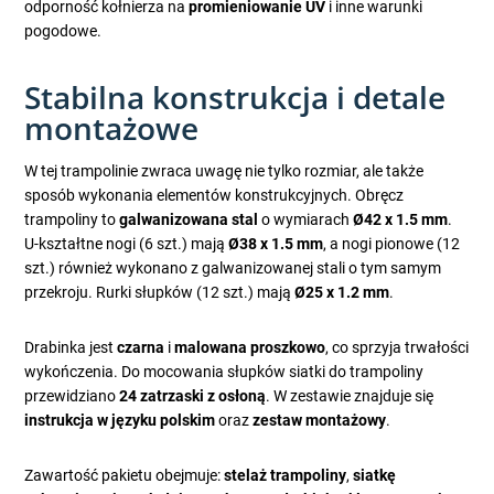
odporność kołnierza na
promieniowanie UV
i inne warunki
pogodowe.
Stabilna konstrukcja i detale
montażowe
W tej trampolinie zwraca uwagę nie tylko rozmiar, ale także
sposób wykonania elementów konstrukcyjnych. Obręcz
trampoliny to
galwanizowana stal
o wymiarach
Ø42 x 1.5 mm
.
U-kształtne nogi (6 szt.) mają
Ø38 x 1.5 mm
, a nogi pionowe (12
szt.) również wykonano z galwanizowanej stali o tym samym
przekroju. Rurki słupków (12 szt.) mają
Ø25 x 1.2 mm
.
Drabinka jest
czarna
i
malowana proszkowo
, co sprzyja trwałości
wykończenia. Do mocowania słupków siatki do trampoliny
przewidziano
24 zatrzaski z osłoną
. W zestawie znajduje się
instrukcja w języku polskim
oraz
zestaw montażowy
.
Zawartość pakietu obejmuje:
stelaż trampoliny
,
siatkę