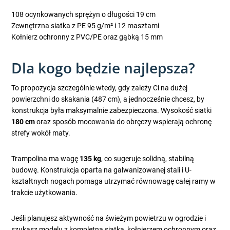
108 ocynkowanych sprężyn o długości 19 cm
Zewnętrzna siatka z PE 95 g/m² i 12 masztami
Kołnierz ochronny z PVC/PE oraz gąbką 15 mm
Dla kogo będzie najlepsza?
To propozycja szczególnie wtedy, gdy zależy Ci na dużej
powierzchni do skakania (487 cm), a jednocześnie chcesz, by
konstrukcja była maksymalnie zabezpieczona. Wysokość siatki
180 cm
oraz sposób mocowania do obręczy wspierają ochronę
strefy wokół maty.
Trampolina ma wagę
135 kg
, co sugeruje solidną, stabilną
budowę. Konstrukcja oparta na galwanizowanej stali i U-
kształtnych nogach pomaga utrzymać równowagę całej ramy w
trakcie użytkowania.
Jeśli planujesz aktywność na świeżym powietrzu w ogrodzie i
szukasz modelu z kompletną siatką, kołnierzem ochronnym oraz