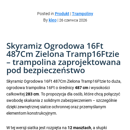
Posted in
Produkt
|
Trampoliny
By
kleo
|
26 czerwca 2026
Skyramiz Ogrodowa 16Ft
487Cm Zielona Tramp16Ftzie
– trampolina zaprojektowana
pod bezpieczeństwo
Skyramiz Ogrodowa 16Ft 487Cm Zielona Tramp16Ftzie to duża,
ogrodowa trampolina 16Ft o średnicy
487 cm
i wysokości
całkowitej
283 cm
. To propozycja dla osób, które chcą połączyć
swobodę skakania z solidnym zabezpieczeniem – szczególnie
dzięki zewnętrznej siatce ochronnej oraz przemyślanym
elementom konstrukcyjnym.
W tej wersji siatka jest rozpięta na
12 masztach
, a słupki