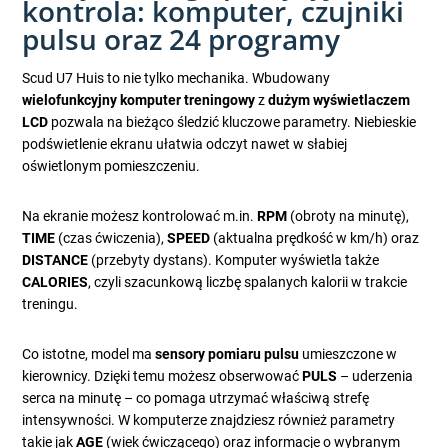
kontrola: komputer, czujniki
pulsu oraz 24 programy
Scud U7 Huis to nie tylko mechanika. Wbudowany
wielofunkcyjny komputer treningowy
z
dużym wyświetlaczem
LCD
pozwala na bieżąco śledzić kluczowe parametry. Niebieskie
podświetlenie ekranu ułatwia odczyt nawet w słabiej
oświetlonym pomieszczeniu.
Na ekranie możesz kontrolować m.in.
RPM
(obroty na minutę),
TIME
(czas ćwiczenia),
SPEED
(aktualna prędkość w km/h) oraz
DISTANCE
(przebyty dystans). Komputer wyświetla także
CALORIES
, czyli szacunkową liczbę spalanych kalorii w trakcie
treningu.
Co istotne, model ma
sensory pomiaru pulsu
umieszczone w
kierownicy. Dzięki temu możesz obserwować
PULS
– uderzenia
serca na minutę – co pomaga utrzymać właściwą strefę
intensywności. W komputerze znajdziesz również parametry
takie jak
AGE
(wiek ćwiczącego) oraz informacje o wybranym