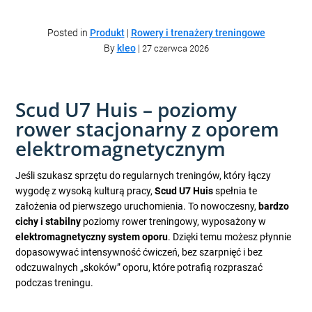
Posted in
Produkt
|
Rowery i trenażery treningowe
By
kleo
|
27 czerwca 2026
Scud U7 Huis – poziomy
rower stacjonarny z oporem
elektromagnetycznym
Jeśli szukasz sprzętu do regularnych treningów, który łączy
wygodę z wysoką kulturą pracy,
Scud U7 Huis
spełnia te
założenia od pierwszego uruchomienia. To nowoczesny,
bardzo
cichy i stabilny
poziomy rower treningowy, wyposażony w
elektromagnetyczny system oporu
. Dzięki temu możesz płynnie
dopasowywać intensywność ćwiczeń, bez szarpnięć i bez
odczuwalnych „skoków” oporu, które potrafią rozpraszać
podczas treningu.