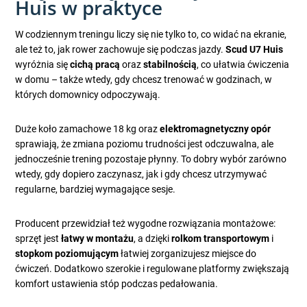
Huis w praktyce
W codziennym treningu liczy się nie tylko to, co widać na ekranie,
ale też to, jak rower zachowuje się podczas jazdy.
Scud U7 Huis
wyróżnia się
cichą pracą
oraz
stabilnością
, co ułatwia ćwiczenia
w domu – także wtedy, gdy chcesz trenować w godzinach, w
których domownicy odpoczywają.
Duże koło zamachowe 18 kg oraz
elektromagnetyczny opór
sprawiają, że zmiana poziomu trudności jest odczuwalna, ale
jednocześnie trening pozostaje płynny. To dobry wybór zarówno
wtedy, gdy dopiero zaczynasz, jak i gdy chcesz utrzymywać
regularne, bardziej wymagające sesje.
Producent przewidział też wygodne rozwiązania montażowe:
sprzęt jest
łatwy w montażu
, a dzięki
rolkom transportowym
i
stopkom poziomującym
łatwiej zorganizujesz miejsce do
ćwiczeń. Dodatkowo szerokie i regulowane platformy zwiększają
komfort ustawienia stóp podczas pedałowania.