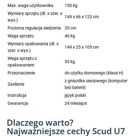
Max. waga użytkownika
150 kg
Wymiary sprzętu (dł. x szer. x
149 x 66 x 123 cm
wys.)
Pozioma regulacja siedzenia
20 cm
Waga sprzętu
46 kg
Wymiary opakowania (dł. x
149 x 25 x 105 cm
szer. x wys.)
Waga sprzętu z
53 kg
opakowaniem
Przeznaczenie
do użytku domowego (klasa H)
z gniazdka sieciowego (komputer
Zasilanie
bez baterii)
Instrukcja
język polski
Gwarancja
24 miesiące
Dlaczego warto?
Najważniejsze cechy Scud U7