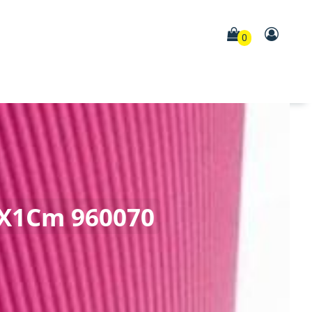
0
1X1Cm 960070