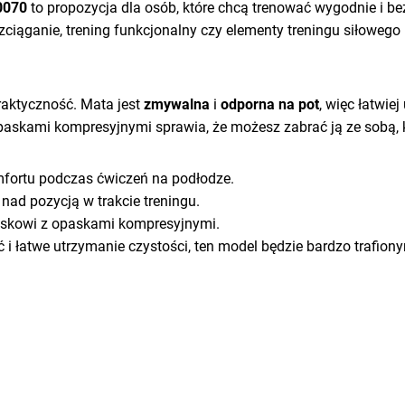
0070
to propozycja dla osób, które chcą trenować wygodnie i 
rozciąganie, trening funkcjonalny czy elementy treningu siłowe
praktyczność. Mata jest
zmywalna
i
odporna na pot
, więc łatwie
askami kompresyjnymi sprawia, że możesz zabrać ją ze sobą, ki
mfortu podczas ćwiczeń na podłodze.
nad pozycją w trakcie treningu.
askowi z opaskami kompresyjnymi.
ść i łatwe utrzymanie czystości, ten model będzie bardzo trafi