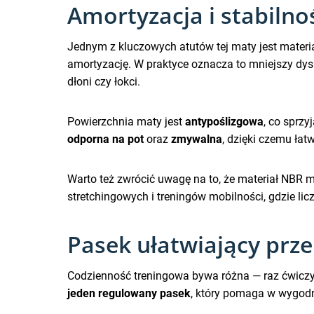
Amortyzacja i stabilno
Jednym z kluczowych atutów tej maty jest materi
amortyzację. W praktyce oznacza to mniejszy d
dłoni czy łokci.
Powierzchnia maty jest
antypoślizgowa
, co sprz
odporna na pot
oraz
zmywalna
, dzięki czemu łat
Warto też zwrócić uwagę na to, że materiał NBR m
stretchingowych i treningów mobilności, gdzie lic
Pasek ułatwiający prz
Codzienność treningowa bywa różna — raz ćwiczys
jeden regulowany pasek
, który pomaga w wygod