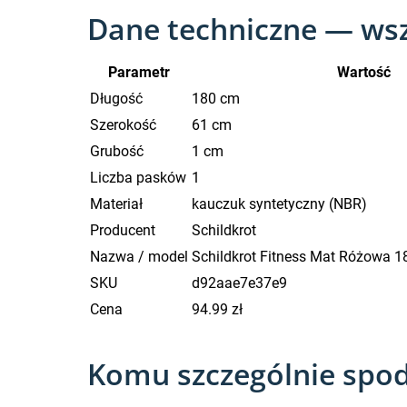
Dane techniczne — wsz
Parametr
Wartość
Długość
180 cm
Szerokość
61 cm
Grubość
1 cm
Liczba pasków
1
Materiał
kauczuk syntetyczny (NBR)
Producent
Schildkrot
Nazwa / model
Schildkrot Fitness Mat Różowa
SKU
d92aae7e37e9
Cena
94.99 zł
Komu szczególnie spod