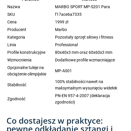
Nazwa
MARBO SPORT MP-S201 Para
SKU
f17ace6a7335
Cena
1999 zł
Producent
Marbo
Kategoria
Pozostały sprzęt siłowy i fitness
Linia
Professional
Profile konstrukcyjne
80x40x3 mm oraz 60x60x3 mm
Wzmocnienia
Dodatkowe profile wzmacniające
Opcjonalne tuleje na
MP-A001
obciążenie olimpijskie
100% stabilności nawet na
Stabilność
maksymalnym wysunięciu widełek
PN-EN 957-4-2007 (deklaracja
Zgodność
zgodności)
Co dostajesz w praktyce:
pewne odkładanie sztangi i