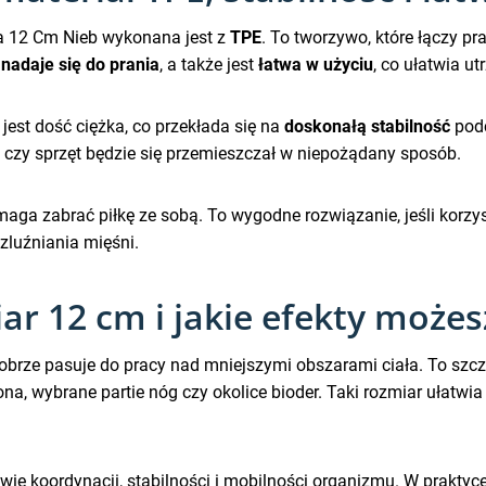
ra 12 Cm Nieb wykonana jest z
TPE
. To tworzywo, które łączy p
a
nadaje się do prania
, a także jest
łatwa w użyciu
, co ułatwia ut
est dość ciężka, co przekłada się na
doskonałą stabilność
podc
 czy sprzęt będzie się przemieszczał w niepożądany sposób.
omaga zabrać piłkę ze sobą. To wygodne rozwiązanie, jeśli korzy
zluźniania mięśni.
iar 12 cm i jakie efekty może
 dobrze pasuje do pracy nad mniejszymi obszarami ciała. To szc
iona, wybrane partie nóg czy okolice bioder. Taki rozmiar ułatw
awie koordynacji, stabilności i mobilności organizmu. W prakty