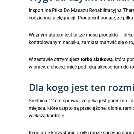
Insportline Piłka Do Masażu Rehabilitacyjna The
codziennej pielęgnacji. Producent podaje, że piłk
Ważnym atutem jest także masa produktu – piłka j
kontrolowanym nacisku, zamiast martwić się o to,
W zestawie otrzymujesz
torbę siatkową
, która p
w pracy, a chcesz mieć pod ręką akcesorium do ro
Dla kogo jest ten rozm
Średnica 12 cm sprawia, że piłka jest poręczna i
miejsca, które często są przeciążone: dłonie, ram
większą kontrolę.
Regularne korzystanie z piłki może sprzyjać popr