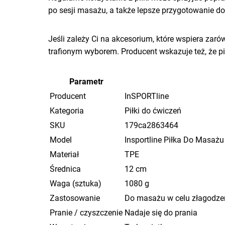
po sesji masażu, a także lepsze przygotowanie do
Jeśli zależy Ci na akcesorium, które wspiera zaró
trafionym wyborem. Producent wskazuje też, że pi
Parametr
Producent
InSPORTline
Kategoria
Piłki do ćwiczeń
SKU
179ca2863464
Model
Insportline Piłka Do Masażu
Materiał
TPE
Średnica
12 cm
Waga (sztuka)
1080 g
Zastosowanie
Do masażu w celu złagodzeni
Pranie / czyszczenie
Nadaje się do prania