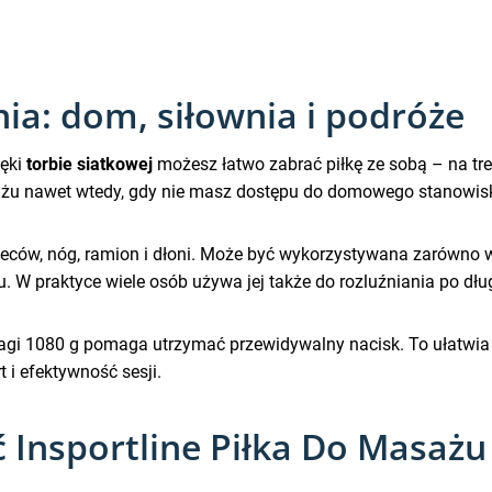
ia: dom, siłownia i podróże
ięki
torbie siatkowej
możesz łatwo zabrać piłkę ze sobą – na tre
ażu nawet wtedy, gdy nie masz dostępu do domowego stanowis
leców, nóg, ramion i dłoni. Może być wykorzystywana zarówno w 
 W praktyce wiele osób używa jej także do rozluźniania po dłu
 wagi 1080 g pomaga utrzymać przewidywalny nacisk. To ułatw
 i efektywność sesji.
 Insportline Piłka Do Masażu