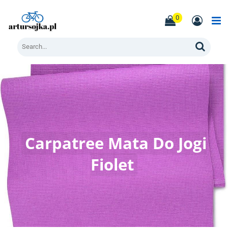
Skip
to
0
content
Men
Search
Carpatree Mata Do Jogi
Fiolet