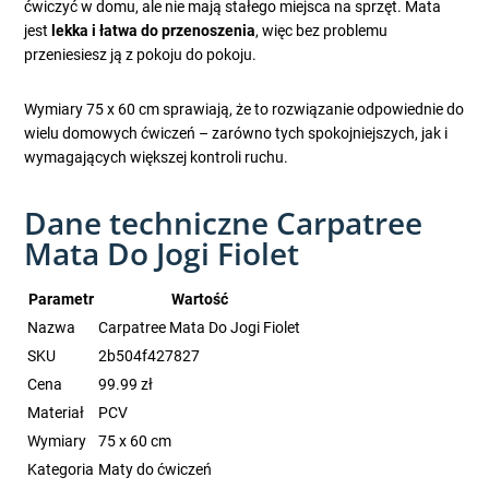
ćwiczyć w domu, ale nie mają stałego miejsca na sprzęt. Mata
jest
lekka i łatwa do przenoszenia
, więc bez problemu
przeniesiesz ją z pokoju do pokoju.
Wymiary 75 x 60 cm sprawiają, że to rozwiązanie odpowiednie do
wielu domowych ćwiczeń – zarówno tych spokojniejszych, jak i
wymagających większej kontroli ruchu.
Dane techniczne Carpatree
Mata Do Jogi Fiolet
Parametr
Wartość
Nazwa
Carpatree Mata Do Jogi Fiolet
SKU
2b504f427827
Cena
99.99 zł
Materiał
PCV
Wymiary
75 x 60 cm
Kategoria
Maty do ćwiczeń