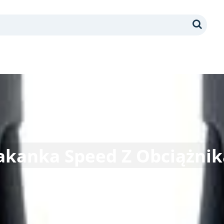
Search
akanka Speed Z Obciążni