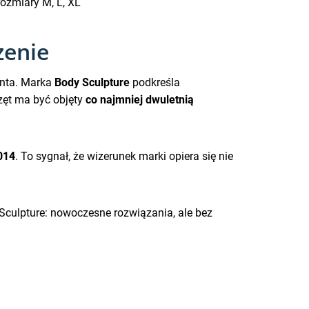
ozmiary M, L, XL
zenie
enta. Marka
Body Sculpture
podkreśla
zęt ma być objęty
co najmniej dwuletnią
014
. To sygnał, że wizerunek marki opiera się nie
 Sculpture: nowoczesne rozwiązania, ale bez