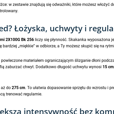
źce: w zestawie znajdują się odważniki, które możesz włożyć do 
trolowany.
d? Łożyska, uchwyty i regula
ami 2X100G Bk 256
liczy się płynność. Skakanka wyposażona je
się bardziej „miękkie” w odbiorze, a Ty możesz skupić się na rytmi
 powleczone materiałem ograniczającym ślizganie dłoni podcza
rafią zaburzać chwyt. Dodatkowo długość uchwytu wynosi
15 cm
– aż do
275 cm
. To ułatwia dopasowanie sprzętu do wzrostu i 
hcą trenować regularnie.
iększa intensywność bez komp