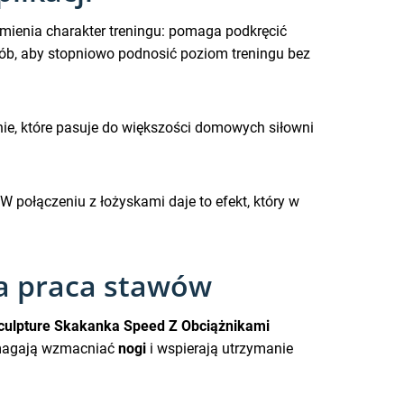
zmienia charakter treningu: pomaga podkręcić
sób, aby stopniowo podnosić poziom treningu bez
enie, które pasuje do większości domowych siłowni
 połączeniu z łożyskami daje to efekt, który w
za praca stawów
culpture Skakanka Speed Z Obciążnikami
omagają wzmacniać
nogi
i wspierają utrzymanie