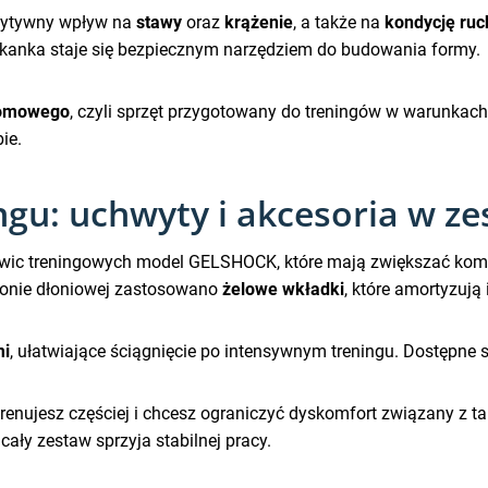
zytywny wpływ na
stawy
oraz
krążenie
, a także na
kondycję ru
kanka staje się bezpiecznym narzędziem do budowania formy.
domowego
, czyli sprzęt przygotowany do treningów w warunkach p
ie.
gu: uchwyty i akcesoria w ze
kawic treningowych model GELSHOCK, które mają zwiększać komf
tronie dłoniowej zastosowano
żelowe wkładki
, które amortyzują
mi
, ułatwiające ściągnięcie po intensywnym treningu. Dostępne
trenujesz częściej i chcesz ograniczyć dyskomfort związany z t
cały zestaw sprzyja stabilnej pracy.