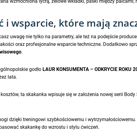
 wzmocniona lycrą, żelowe wkładki, paski między palcami; r
ć i wsparcie, które mają znac
casz uwagę nie tylko na parametry, ale też na podejście produc
akości oraz profesjonalne wsparcie techniczne. Dodatkowo spr
rwisowego
.
ogólnopolskie godło
LAUR KONSUMENTA – ODKRYCIE ROKU 2
ez lata.
 kosztów, ta skakanka wpisuje się w założenia nowej serii Body
nogi dzięki treningowi szybkościowemu i wytrzymałościowemu.
asować skakankę do wzrostu i stylu ćwiczeń.