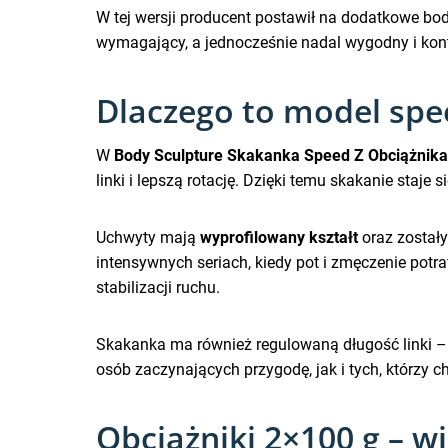
W tej wersji producent postawił na dodatkowe bod
wymagający, a jednocześnie nadal wygodny i kon
Dlaczego to model spee
W
Body Sculpture Skakanka Speed Z Obciążnik
linki i lepszą rotację. Dzięki temu skakanie staje 
Uchwyty mają
wyprofilowany kształt
oraz zostały
intensywnych seriach, kiedy pot i zmęczenie pot
stabilizacji ruchu.
Skakanka ma również regulowaną długość linki 
osób zaczynających przygodę, jak i tych, którzy c
Obciążniki 2×100 g – w