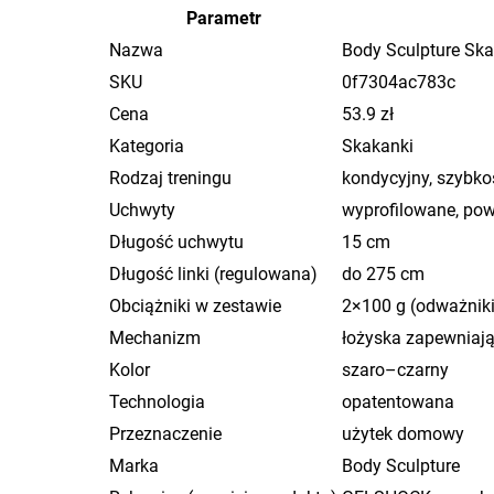
Parametr
Nazwa
Body Sculpture Sk
SKU
0f7304ac783c
Cena
53.9 zł
Kategoria
Skakanki
Rodzaj treningu
kondycyjny, szybko
Uchwyty
wyprofilowane, pow
Długość uchwytu
15 cm
Długość linki (regulowana)
do 275 cm
Obciążniki w zestawie
2×100 g (odważniki
Mechanizm
łożyska zapewniając
Kolor
szaro–czarny
Technologia
opatentowana
Przeznaczenie
użytek domowy
Marka
Body Sculpture