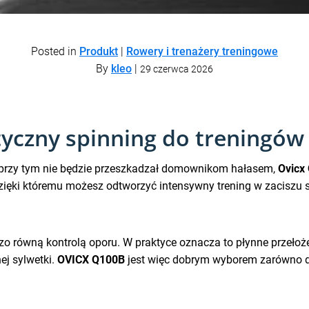
Posted in
Produkt
|
Rowery i trenażery treningowe
By
kleo
|
29 czerwca 2026
yczny spinning do treningó
 a przy tym nie będzie przeszkadzał domownikom hałasem,
Ovicx
ięki któremu możesz odtworzyć intensywny trening w zaciszu 
zo równą kontrolą oporu. W praktyce oznacza to płynne przeło
j sylwetki.
OVICX Q100B
jest więc dobrym wyborem zarówno dla