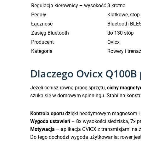
Regulacja kierownicy – wysokość
3-krotna
Pedały
Klatkowe, stop
Łączność
Bluetooth BLE
Zasięg Bluetooth
do 130 stóp
Producent
Ovicx
Kategoria
Rowery i trena
Dlaczego Ovicx Q100B p
Jeżeli cenisz równą pracę sprzętu,
cichy magnety
szuka się w domowym spinningu. Stabilna konstru
Kontrola oporu
dzięki neodymowym magnesom i 
Wygoda ustawień
– 8x wysokości siedziska, 7x pr
Motywacja
– aplikacja OVICX z transmisjami na 
Do tego dochodzi wygoda użytkowania: rower jes