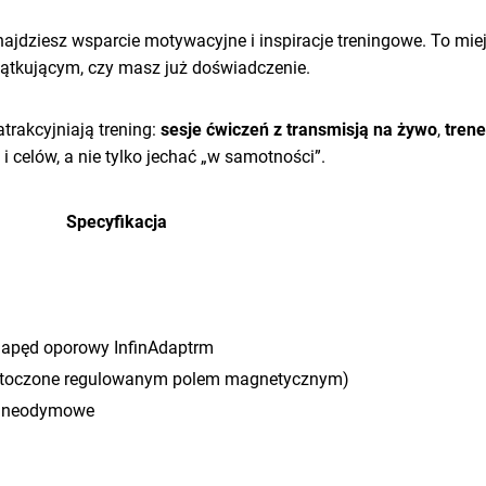
znajdziesz wsparcie motywacyjne i inspiracje treningowe. To miej
czątkującym, czy masz już doświadczenie.
atrakcyjniają trening:
sesje ćwiczeń z transmisją na żywo
,
trene
 celów, a nie tylko jechać „w samotności”.
Specyfikacja
apęd oporowy InfinAdaptrm
otoczone regulowanym polem magnetycznym)
y neodymowe