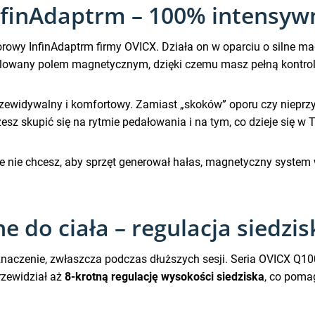
finAdaptrm – 100% intensywn
owy InfinAdaptrm firmy OVICX. Działa on w oparciu o silne m
ulowany polem magnetycznym, dzięki czemu masz pełną kontrol
 przewidywalny i komfortowy. Zamiast „skoków” oporu czy niepr
esz skupić się na rytmie pedałowania i na tym, co dzieje się w 
nie nie chcesz, aby sprzęt generował hałas, magnetyczny system
do ciała – regulacja siedzis
czenie, zwłaszcza podczas dłuższych sesji. Seria OVICX Q100
rzewidział aż
8-krotną regulację wysokości siedziska
, co poma