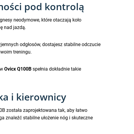
ości pod kontrolą
agnesy neodymowe, które otaczają koło
ę nad jazdą.
zyjemnych odgłosów, dostajesz stabilne odczucie
Twoim treningu.
 w
Ovicx Q100B
spełnia dokładnie takie
ka i kierownicy
B została zaprojektowana tak, aby łatwo
ga znaleźć stabilne ułożenie nóg i skuteczne