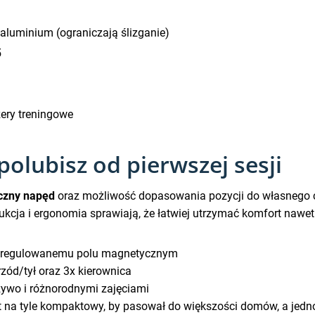
 aluminium (ograniczają ślizganie)
5
żery treningowe
olubisz od pierwszej sesji
czny napęd
oraz możliwość dopasowania pozycji do własnego c
kcja i ergonomia sprawiają, że łatwiej utrzymać komfort nawe
regulowanemu polu magnetycznym
zód/tył oraz 3x kierownica
żywo i różnorodnymi zajęciami
t na tyle kompaktowy, by pasował do większości domów, a jedn