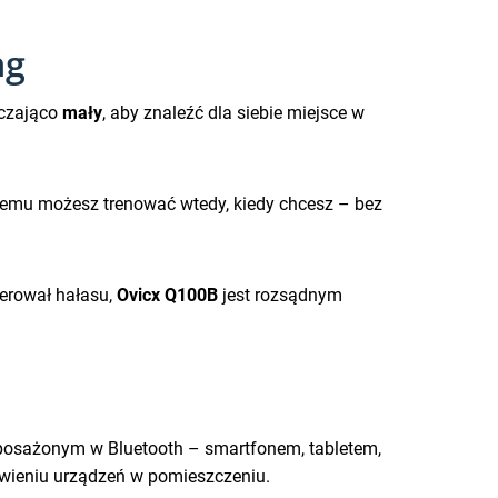
ng
rczająco
mały
, aby znaleźć dla siebie miejsce w
temu możesz trenować wtedy, kiedy chcesz – bez
nerował hałasu,
Ovicx Q100B
jest rozsądnym
posażonym w Bluetooth – smartfonem, tabletem,
awieniu urządzeń w pomieszczeniu.