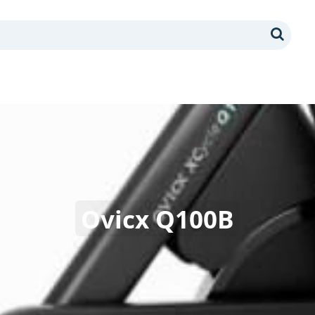
Search
Ovicx Q100B