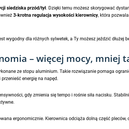
cji siedziska przód/tył
. Dzięki temu możesz skorygować dystans
również
3-krotna regulacja wysokości kierownicy
, która pozwal
est wygodny dla różnych sylwetek, a Ty możesz jeździć dłużej 
nomia – więcej mocy, mniej t
konane ze stopu aluminium. Takie rozwiązanie pomaga ogranic
i przenieść energię na napęd.
ensywności, gdy zmienia się tempo i rośnie siła nacisku. Stabiln
ktywne.
owana ergonomicznie. Kierownica odciąża dolną część pleców, c