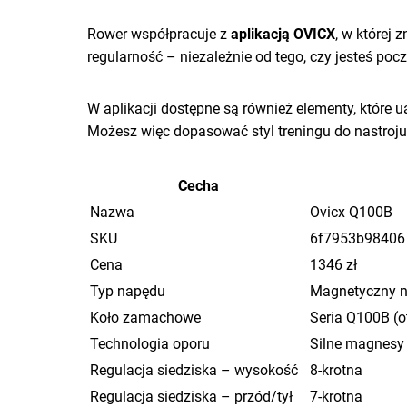
Rower współpracuje z
aplikacją OVICX
, w której 
regularność – niezależnie od tego, czy jesteś po
W aplikacji dostępne są również elementy, które u
Możesz więc dopasować styl treningu do nastroju i
Cecha
Nazwa
Ovicx Q100B
SKU
6f7953b98406
Cena
1346 zł
Typ napędu
Magnetyczny n
Koło zamachowe
Seria Q100B (
Technologia oporu
Silne magnes
Regulacja siedziska – wysokość
8-krotna
Regulacja siedziska – przód/tył
7-krotna