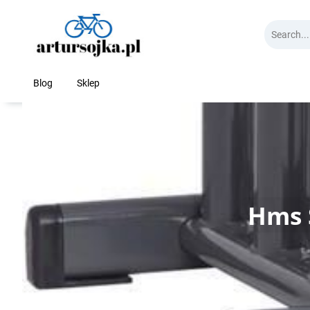
Skip
to
content
Blog
Sklep
Hms 