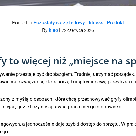
Posted in
Pozostały sprzęt siłowy i fitness
|
Produkt
By
kleo
|
22 czerwca 2026
y to więcej niż „miejsce na sp
ywanie przestaje być drobiazgiem. Trudniej utrzymać porządek,
awić na rozwiązania, które porządkują treningową przestrzeń i 
zony z myślą o osobach, które chcą przechowywać gryfy olimpi
iejsc, gdzie liczy się sprawna praca całego stanowiska.
ngowych, a jednocześnie daje szybki dostęp do sprzętu. W prak
wego.