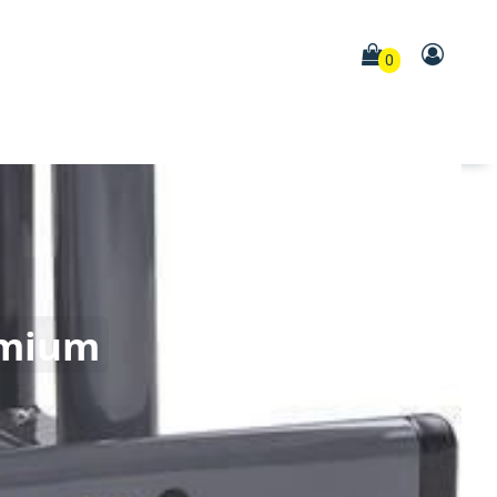
0
emium