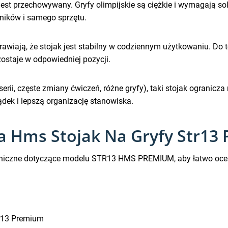
 jak jest przechowywany. Gryfy olimpijskie są ciężkie i wymagają 
ników i samego sprzętu.
wiają, że stojak jest stabilny w codziennym użytkowaniu. Do 
zostaje w odpowiedniej pozycji.
 serii, częste zmiany ćwiczeń, różne gryfy), taki stojak ograni
dek i lepszą organizację stanowiska.
na Hms Stojak Na Gryfy Str1
hniczne dotyczące modelu STR13 HMS PREMIUM, aby łatwo ocenić,
r13 Premium