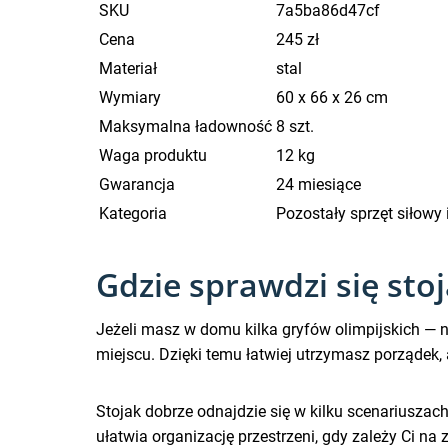
SKU
7a5ba86d47cf
Cena
245 zł
Materiał
stal
Wymiary
60 x 66 x 26 cm
Maksymalna ładowność
8 szt.
Waga produktu
12 kg
Gwarancja
24 miesiące
Kategoria
Pozostały sprzęt siłowy i
Gdzie sprawdzi się sto
Jeżeli masz w domu kilka gryfów olimpijskich — 
miejscu. Dzięki temu łatwiej utrzymasz porządek, 
Stojak dobrze odnajdzie się w kilku scenariuszac
ułatwia organizację przestrzeni, gdy zależy Ci na