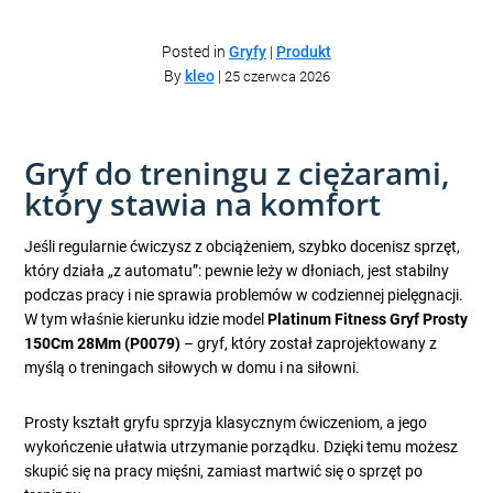
Posted in
Gryfy
|
Produkt
By
kleo
|
25 czerwca 2026
Gryf do treningu z ciężarami,
który stawia na komfort
Jeśli regularnie ćwiczysz z obciążeniem, szybko docenisz sprzęt,
który działa „z automatu”: pewnie leży w dłoniach, jest stabilny
podczas pracy i nie sprawia problemów w codziennej pielęgnacji.
W tym właśnie kierunku idzie model
Platinum Fitness Gryf Prosty
150Cm 28Mm (P0079)
– gryf, który został zaprojektowany z
myślą o treningach siłowych w domu i na siłowni.
Prosty kształt gryfu sprzyja klasycznym ćwiczeniom, a jego
wykończenie ułatwia utrzymanie porządku. Dzięki temu możesz
skupić się na pracy mięśni, zamiast martwić się o sprzęt po