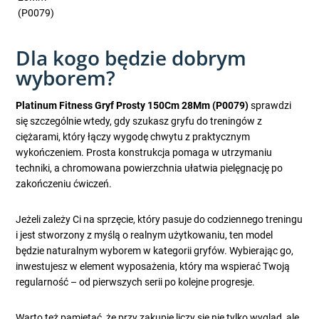
(P0079)
Dla kogo będzie dobrym
wyborem?
Platinum Fitness Gryf Prosty 150Cm 28Mm (P0079)
sprawdzi
się szczególnie wtedy, gdy szukasz gryfu do treningów z
ciężarami, który łączy wygodę chwytu z praktycznym
wykończeniem. Prosta konstrukcja pomaga w utrzymaniu
techniki, a chromowana powierzchnia ułatwia pielęgnację po
zakończeniu ćwiczeń.
Jeżeli zależy Ci na sprzęcie, który pasuje do codziennego treningu
i jest stworzony z myślą o realnym użytkowaniu, ten model
będzie naturalnym wyborem w kategorii gryfów. Wybierając go,
inwestujesz w element wyposażenia, który ma wspierać Twoją
regularność – od pierwszych serii po kolejne progresje.
Warto też pamiętać, że przy zakupie liczy się nie tylko wygląd, ale