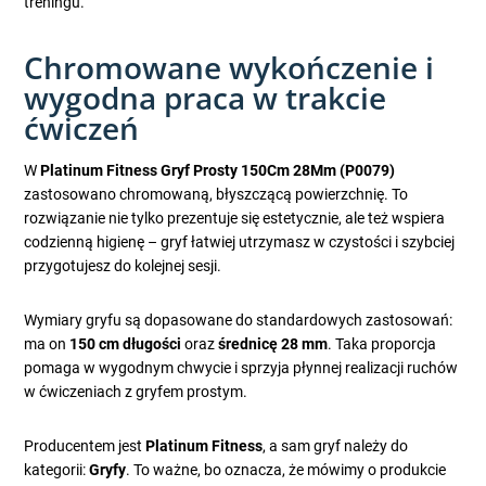
treningu.
Chromowane wykończenie i
wygodna praca w trakcie
ćwiczeń
W
Platinum Fitness Gryf Prosty 150Cm 28Mm (P0079)
zastosowano chromowaną, błyszczącą powierzchnię. To
rozwiązanie nie tylko prezentuje się estetycznie, ale też wspiera
codzienną higienę – gryf łatwiej utrzymasz w czystości i szybciej
przygotujesz do kolejnej sesji.
Wymiary gryfu są dopasowane do standardowych zastosowań:
ma on
150 cm długości
oraz
średnicę 28 mm
. Taka proporcja
pomaga w wygodnym chwycie i sprzyja płynnej realizacji ruchów
w ćwiczeniach z gryfem prostym.
Producentem jest
Platinum Fitness
, a sam gryf należy do
kategorii:
Gryfy
. To ważne, bo oznacza, że mówimy o produkcie