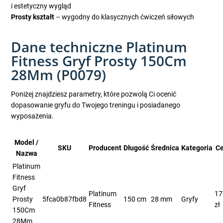
i estetyczny wygląd
Prosty kształt
– wygodny do klasycznych ćwiczeń siłowych
Dane techniczne Platinum
Fitness Gryf Prosty 150Cm
28Mm (P0079)
Poniżej znajdziesz parametry, które pozwolą Ci ocenić
dopasowanie gryfu do Twojego treningu i posiadanego
wyposażenia.
Model /
SKU
Producent
Długość
Średnica
Kategoria
C
Nazwa
Platinum
Fitness
Gryf
Platinum
17
Prosty
5fca0b87fbd8
150 cm
28 mm
Gryfy
Fitness
zł
150Cm
28Mm