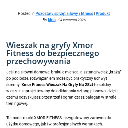
Posted in
Pozostały sprzęt siłowy i fitness
|
Produkt
By
kleo
|
24 czerwca 2026
Wieszak na gryfy Xmor
Fitness do bezpiecznego
przechowywania
Jeśli na siłowni domowej brakuje miejsca, a sztangi wciąż „krążą”
po podłodze, rozwiązaniem może być praktyczny uchwyt
ścienny.
Xmor Fitness Wieszak Na Gryfy Na 2Szt
to solidny
wieszak zaprojektowany do odkładania sztang pionowo, dzięki
czemu odzyskujesz przestrzeń i ograniczasz bałagan w strefie
treningowej.
To model marki XMOR FITNESS, przygotowany zarówno do
użytku domowego, jak i w profesjonalnych warunkach.