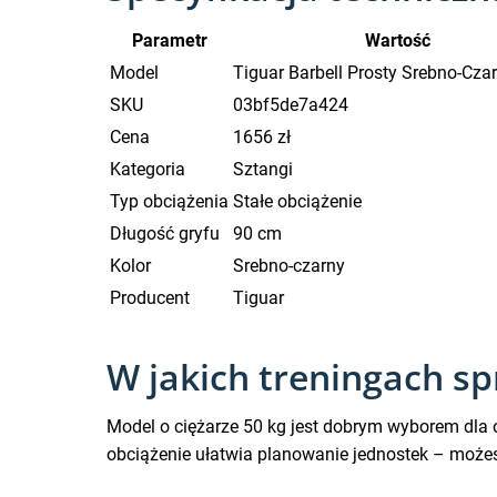
Parametr
Wartość
Model
Tiguar Barbell Prosty Srebno-Cza
SKU
03bf5de7a424
Cena
1656 zł
Kategoria
Sztangi
Typ obciążenia
Stałe obciążenie
Długość gryfu
90 cm
Kolor
Srebno-czarny
Producent
Tiguar
W jakich treningach sp
Model o ciężarze 50 kg jest dobrym wyborem dla o
obciążenie ułatwia planowanie jednostek – może