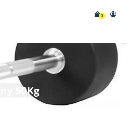
0
rny 50Kg