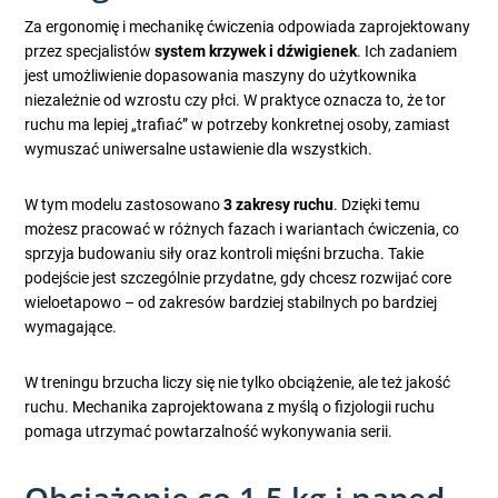
Za ergonomię i mechanikę ćwiczenia odpowiada zaprojektowany
przez specjalistów
system krzywek i dźwigienek
. Ich zadaniem
jest umożliwienie dopasowania maszyny do użytkownika
niezależnie od wzrostu czy płci. W praktyce oznacza to, że tor
ruchu ma lepiej „trafiać” w potrzeby konkretnej osoby, zamiast
wymuszać uniwersalne ustawienie dla wszystkich.
W tym modelu zastosowano
3 zakresy ruchu
. Dzięki temu
możesz pracować w różnych fazach i wariantach ćwiczenia, co
sprzyja budowaniu siły oraz kontroli mięśni brzucha. Takie
podejście jest szczególnie przydatne, gdy chcesz rozwijać core
wieloetapowo – od zakresów bardziej stabilnych po bardziej
wymagające.
W treningu brzucha liczy się nie tylko obciążenie, ale też jakość
ruchu. Mechanika zaprojektowana z myślą o fizjologii ruchu
pomaga utrzymać powtarzalność wykonywania serii.