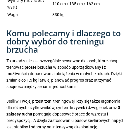
Wymiary (dł. / szer. /
110 cm / 135 cm / 162 cm
wys.)
Waga
330 kg
Komu polecamy i dlaczego to
dobry wybór do treningu
brzucha
To urządzenie jest szczególnie sensowne dla osób, które chcą
trenować
proste brzucha
w sposób uporządkowany i z
możliwością dopasowania obciążenia w małych krokach. Dzięki
zmianie co 1,5 kg łatwiej planować progres oraz utrzymać
spójność między seriami i jednostkami.
Jeśli w Twojej przestrzeni treningowej liczy się także ergonomia
dla różnych użytkowników, system krzywek i dźwigienek oraz
3
zakresy ruchu
pomagają dopasować pracę do wzrostu i
predyspozycji. A dzięki zastosowaniu pasów kevlarowych napęd
jest stabilny i odporny na intensywną eksploatację.