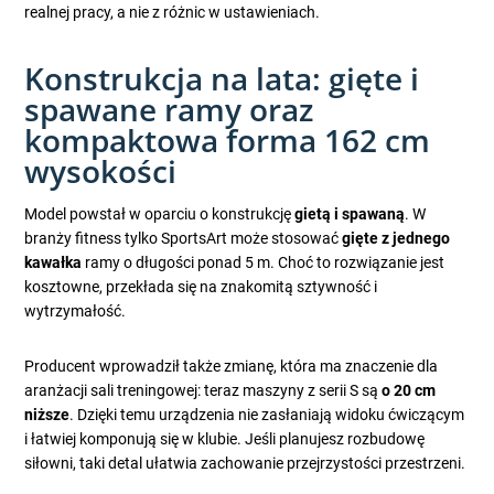
realnej pracy, a nie z różnic w ustawieniach.
Konstrukcja na lata: gięte i
spawane ramy oraz
kompaktowa forma 162 cm
wysokości
Model powstał w oparciu o konstrukcję
gietą i spawaną
. W
branży fitness tylko SportsArt może stosować
gięte z jednego
kawałka
ramy o długości ponad 5 m. Choć to rozwiązanie jest
kosztowne, przekłada się na znakomitą sztywność i
wytrzymałość.
Producent wprowadził także zmianę, która ma znaczenie dla
aranżacji sali treningowej: teraz maszyny z serii S są
o 20 cm
niższe
. Dzięki temu urządzenia nie zasłaniają widoku ćwiczącym
i łatwiej komponują się w klubie. Jeśli planujesz rozbudowę
siłowni, taki detal ułatwia zachowanie przejrzystości przestrzeni.