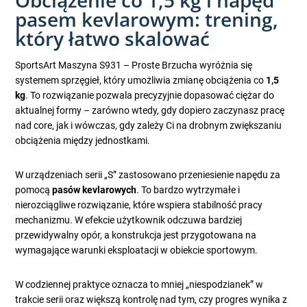
Obciążenie co 1,5 kg i napęd
pasem kevlarowym: trening,
który łatwo skalować
SportsArt Maszyna S931 – Proste Brzucha wyróżnia się
systemem sprzęgieł, który umożliwia zmianę obciążenia co
1,5
kg
. To rozwiązanie pozwala precyzyjnie dopasować ciężar do
aktualnej formy – zarówno wtedy, gdy dopiero zaczynasz pracę
nad core, jak i wówczas, gdy zależy Ci na drobnym zwiększaniu
obciążenia między jednostkami.
W urządzeniach serii „S” zastosowano przeniesienie napędu za
pomocą
pasów kevlarowych
. To bardzo wytrzymałe i
nierozciągliwe rozwiązanie, które wspiera stabilność pracy
mechanizmu. W efekcie użytkownik odczuwa bardziej
przewidywalny opór, a konstrukcja jest przygotowana na
wymagające warunki eksploatacji w obiekcie sportowym.
W codziennej praktyce oznacza to mniej „niespodzianek” w
trakcie serii oraz większą kontrolę nad tym, czy progres wynika z