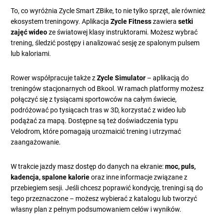
To, co wyróżnia Zycle Smart ZBike, to nie tylko sprzęt, ale również
ekosystem treningowy. Aplikacja
Zycle Fitness
zawiera
setki
zajęć wideo
ze światowej klasy instruktorami. Możesz wybrać
trening, śledzić postępy i analizować sesję ze spalonym pulsem
lub kaloriami.
Rower współpracuje także z
Zycle Simulator
– aplikacją do
treningów stacjonarnych od Bkool. W ramach platformy możesz
połączyć się z tysiącami sportowców na całym świecie,
podróżować po tysiącach tras w 3D, korzystać z wideo lub
podążać za mapą. Dostępne są też doświadczenia typu
Velodrom, które pomagają urozmaicić trening i utrzymać
zaangażowanie.
W trakcie jazdy masz dostęp do danych na ekranie:
moc, puls,
kadencja, spalone kalorie
oraz inne informacje związane z
przebiegiem sesji. Jeśli chcesz poprawić kondycję, treningi są do
tego przeznaczone – możesz wybierać z katalogu lub tworzyć
własny plan z pełnym podsumowaniem celów i wyników.