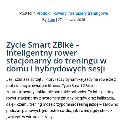
Posted in
Produkt
|
Rowery i trenażery treningowe
By
kleo
|
27 czerwca 2026
Zycle Smart ZBike –
inteligentny rower
stacjonarny do treningu w
domu i hybrydowych sesji
Jeśli szukasz sprzętu, który łączy dynamikę jazdy na rowerze z
motywującym światem fitness, Zycle Smart ZBike jest
zaprojektowany dokładnie pod takie potrzeby. To inteligentny
rower stacjonarny z systemem zmiany biegów oraz kalibracją,
dzięki czemu trening może przypominać realną jazdę – zarówno
podczas planowych jednostek cardio, jak i wtedy, gdy chcesz
„wsiąść” w wirtualne trasy.