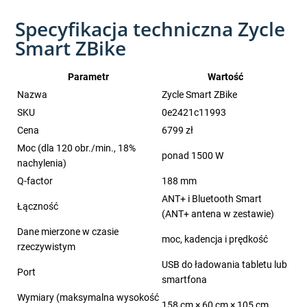
Specyfikacja techniczna Zycle
Smart ZBike
Parametr
Wartość
Nazwa
Zycle Smart ZBike
SKU
0e2421c11993
Cena
6799 zł
Moc (dla 120 obr./min., 18%
ponad 1500 W
nachylenia)
Q-factor
188 mm
ANT+ i Bluetooth Smart
Łączność
(ANT+ antena w zestawie)
Dane mierzone w czasie
moc, kadencja i prędkość
rzeczywistym
USB do ładowania tabletu lub
Port
smartfona
Wymiary (maksymalna wysokość
158 cm × 60 cm × 105 cm