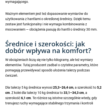
wymagającego.
Ważnym elementem jest też dopasowanie wymiarów do
użytkowania z hantlami o określonej średnicy. Dzięki temu
zestaw jest funkcjonalny i nie wymaga kombinowania z
mocowaniem — obciążenia pasują do hantli o średnicy 30 mm.
Średnice i szerokości: jak
dobór wpływa na komfort?
W obciążeniach liczą się nie tylko kilogramy, ale też wymiary
elementów. Tutaj producent zadbał o czytelne parametry, które
pomagają przewidywać sposób ułożenia talerzy podczas
ćwiczeń.
Dla talerzy 5 kg średnica wynosi
25,3–26,4 cm
, a szerokość to
5,2
cm
. Z kolei dla talerzy 10 kg średnica to
33,1–34,3 cm
, a
szerokość
6,1 cm
. Te różnice są istotne szczególnie wtedy, gdy
trenujesz ruchy wymagające stabilnego trzymania i kontroli