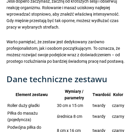
Jeśli dopiero zaczynasz, zacznij od krótszych sesji i obserwuj
reakcję organizmu. Rolowanie i masaż uciskowy najlepiej
wprowadzać stopniowo, aby znaleźć właściwą intensywność.
Gdy mięśnie przestają być tak oporne, możesz wydłużać czas
pracy w wybranych strefach.
Warto pamiętać, że zestaw jest dedykowany zarówno
profesjonalistom, jak i osobom początkującym. To oznacza, że
możesz rozwijać swoje podejście wraz z doświadczeniem – od
prostego rozluźniania po bardziej świadomą pracę nad postawą.
Dane techniczne zestawu
Wymiary /
Element zestawu
Twardość
Kolor
parametry
Roller duży gładki
30 cm x 15 cm
twardy
czarny
Piłka do masażu
średnica 8 cm
twardy
czarny
(pojedyncza)
Podwójna piłka do
8 cm x 16 cm
twardy
czarny