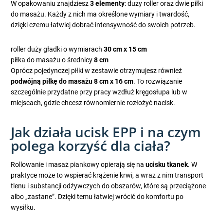
W opakowaniu znajdziesz
3 elementy
: duży roller oraz dwie piłki
do masażu. Każdy z nich ma określone wymiary i twardość,
dzięki czemu łatwiej dobrać intensywność do swoich potrzeb.
roller duży gładki o wymiarach
30 cm x 15 cm
piłka do masażu o średnicy
8 cm
Oprócz pojedynczej piłki w zestawie otrzymujesz również
podwójną piłkę do masażu 8 cm x 16 cm
. To rozwiązanie
szczególnie przydatne przy pracy wzdłuż kręgosłupa lub w
miejscach, gdzie chcesz równomiernie rozłożyć nacisk.
Jak działa ucisk EPP i na czym
polega korzyść dla ciała?
Rollowanie i masaż piankowy opierają się na
ucisku tkanek
. W
praktyce może to wspierać krążenie krwi, a wraz z nim transport
tlenu i substancji odżywczych do obszarów, które są przeciążone
albo „zastane”. Dzięki temu łatwiej wrócić do komfortu po
wysiłku.