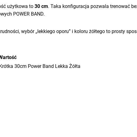
gość użytkowa to
30 cm
. Taka konfiguracja pozwala trenować be
dowych POWER BAND.
trudności, wybór „lekkiego oporu” i koloru żółtego to prosty s
Wartość
Krótka 30cm Power Band Lekka Żółta