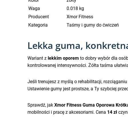
Kolor
żółty
Waga
0.018 kg
Producent
Xmor Fitness
Kategoria
Taśmy i gumy do ćwiczeń
Lekka guma, konkretna 
Wariant z
lekkim oporem
to dobry wybór dla osób
kontrolowanej intensywności. Żółta taśma ułatwi
Jeśli trenujesz z myślą o rehabilitacji, rozciąg
Ustawienie gumy jest prostsze, a Ty szybciej prz
Sprawdź, jak
Xmor Fitness Guma Oporowa Krótk
mobilności i pracę z akcesoriami. Cena
14 zł
czyni