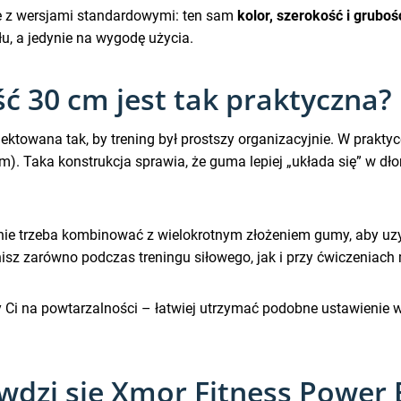
e z wersjami standardowymi: ten sam
kolor, szerokość i gruboś
u, a jedynie na wygodę użycia.
ć 30 cm jest tak praktyczna?
owana tak, by trening był prostszy organizacyjnie. W praktyc
). Taka konstrukcja sprawia, że guma lepiej „układa się” w dł
 nie trzeba kombinować z wielokrotnym złożeniem gumy, aby uzy
isz zarówno podczas treningu siłowego, jak i przy ćwiczeniach m
Ci na powtarzalności – łatwiej utrzymać podobne ustawienie w 
awdzi się Xmor Fitness Power