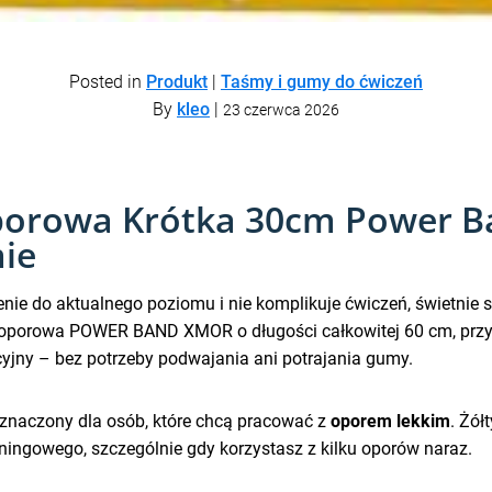
Posted in
Produkt
|
Taśmy i gumy do ćwiczeń
By
kleo
|
23 czerwca 2026
orowa Krótka 30cm Power Ba
mie
nie do aktualnego poziomu i nie komplikuje ćwiczeń, świetnie 
a oporowa POWER BAND XMOR o długości całkowitej 60 cm, przy
tuicyjny – bez potrzeby podwajania ani potrajania gumy.
eznaczony dla osób, które chcą pracować z
oporem lekkim
. Żół
ningowego, szczególnie gdy korzystasz z kilku oporów naraz.