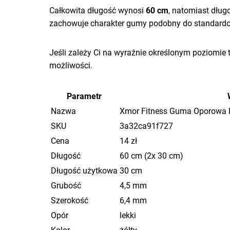
Całkowita długość wynosi
60 cm
, natomiast dłu
zachowuje charakter gumy podobny do standar
Jeśli zależy Ci na wyraźnie określonym poziomie 
możliwości.
Parametr
Nazwa
Xmor Fitness Guma Oporowa 
SKU
3a32ca91f727
Cena
14 zł
Długość
60 cm (2x 30 cm)
Długość użytkowa
30 cm
Grubość
4,5 mm
Szerokość
6,4 mm
Opór
lekki