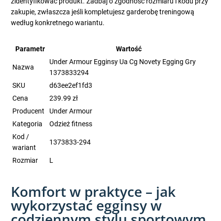
zidentyfikować produkt. Zadbaj o zgodność rozmiaru i kodu przy
zakupie, zwłaszcza jeśli kompletujesz garderobę treningową
według konkretnego wariantu.
Parametr
Wartość
Under Armour Egginsy Ua Cg Novety Egging Gry
Nazwa
1373833294
SKU
d63ee2ef1fd3
Cena
239.99 zł
Producent
Under Armour
Kategoria
Odzież fitness
Kod /
1373833-294
wariant
Rozmiar
L
Komfort w praktyce – jak
wykorzystać egginsy w
codziennym stylu sportowym