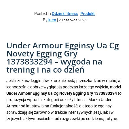
Posted in
Odzież fitness
|
Produkt
By
kleo
|
23 czerwca 2026
Under Armour Egginsy Ua Cg
Novety Egging Gry
1373833294 – wygoda na
trening i na co dzień
Jeśli szukasz legginsów, które nie będą przeszkadzać w ruchu, a
jednocześnie dobrze wyglądają podczas każdego wyjścia, model
Under Armour Egginsy Ua Cg Novety Egging Gry 1373833294
to
propozycja wprost z kategorii odzieży fitness. Marka Under
Armour od lat stawia na funkcjonalność, dlatego te egginsy
sprawdzają się zarówno w trakcie intensywnych sesji, jak i w
lżejszych aktywnościach – od rozgrzewki po codzienną rutynę.