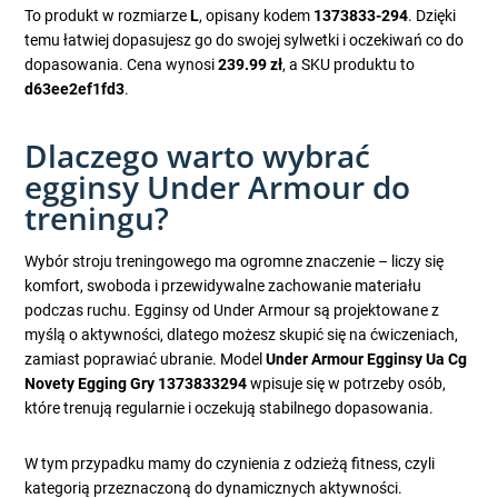
To produkt w rozmiarze
L
, opisany kodem
1373833-294
. Dzięki
temu łatwiej dopasujesz go do swojej sylwetki i oczekiwań co do
dopasowania. Cena wynosi
239.99 zł
, a SKU produktu to
d63ee2ef1fd3
.
Dlaczego warto wybrać
egginsy Under Armour do
treningu?
Wybór stroju treningowego ma ogromne znaczenie – liczy się
komfort, swoboda i przewidywalne zachowanie materiału
podczas ruchu. Egginsy od Under Armour są projektowane z
myślą o aktywności, dlatego możesz skupić się na ćwiczeniach,
zamiast poprawiać ubranie. Model
Under Armour Egginsy Ua Cg
Novety Egging Gry 1373833294
wpisuje się w potrzeby osób,
które trenują regularnie i oczekują stabilnego dopasowania.
W tym przypadku mamy do czynienia z odzieżą fitness, czyli
kategorią przeznaczoną do dynamicznych aktywności.