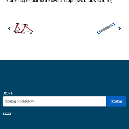
które chcą regularnie trenować i stopniowo budować formę.
Previous
Nex
Szukaj
Szukaj
zzzzz