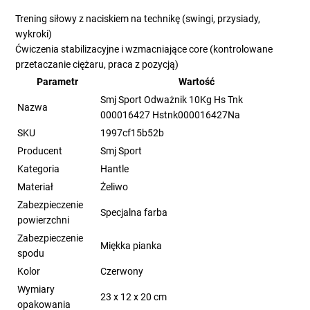
Trening siłowy z naciskiem na technikę (swingi, przysiady,
wykroki)
Ćwiczenia stabilizacyjne i wzmacniające core (kontrolowane
przetaczanie ciężaru, praca z pozycją)
Parametr
Wartość
Smj Sport Odważnik 10Kg Hs Tnk
Nazwa
000016427 Hstnk000016427Na
SKU
1997cf15b52b
Producent
Smj Sport
Kategoria
Hantle
Materiał
Żeliwo
Zabezpieczenie
Specjalna farba
powierzchni
Zabezpieczenie
Miękka pianka
spodu
Kolor
Czerwony
Wymiary
23 x 12 x 20 cm
opakowania