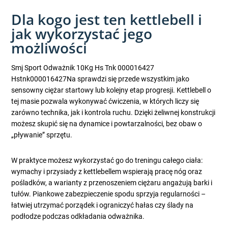
Dla kogo jest ten kettlebell i
jak wykorzystać jego
możliwości
Smj Sport Odważnik 10Kg Hs Tnk 000016427
Hstnk000016427Na sprawdzi się przede wszystkim jako
sensowny ciężar startowy lub kolejny etap progresji. Kettlebell o
tej masie pozwala wykonywać ćwiczenia, w których liczy się
zarówno technika, jak i kontrola ruchu. Dzięki żeliwnej konstrukcji
możesz skupić się na dynamice i powtarzalności, bez obaw o
„pływanie” sprzętu.
W praktyce możesz wykorzystać go do treningu całego ciała:
wymachy i przysiady z kettlebellem wspierają pracę nóg oraz
pośladków, a warianty z przenoszeniem ciężaru angażują barki i
tułów. Piankowe zabezpieczenie spodu sprzyja regularności –
łatwiej utrzymać porządek i ograniczyć hałas czy ślady na
podłodze podczas odkładania odważnika.