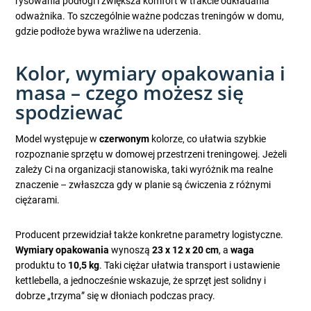
rysowania podłogi i zwiększa komfort w trakcie odkładania
odważnika. To szczególnie ważne podczas treningów w domu,
gdzie podłoże bywa wrażliwe na uderzenia.
Kolor, wymiary opakowania i
masa – czego możesz się
spodziewać
Model występuje w
czerwonym
kolorze, co ułatwia szybkie
rozpoznanie sprzętu w domowej przestrzeni treningowej. Jeżeli
zależy Ci na organizacji stanowiska, taki wyróżnik ma realne
znaczenie – zwłaszcza gdy w planie są ćwiczenia z różnymi
ciężarami.
Producent przewidział także konkretne parametry logistyczne.
Wymiary opakowania
wynoszą
23 x 12 x 20 cm
, a
waga
produktu to
10,5 kg
. Taki ciężar ułatwia transport i ustawienie
kettlebella, a jednocześnie wskazuje, że sprzęt jest solidny i
dobrze „trzyma” się w dłoniach podczas pracy.