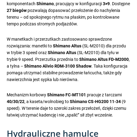
komponentach
Shimano
, pracujący w konfiguracji
3×9
. Dostępne
27 biegów
pozwalają dopasować przełożenie do nachylenia
terenu – od spokojnego rytmu na płaskim, po kontrolowane
tempo podczas stromych podjazdów.
W manetkach i przerzutkach zastosowano sprawdzone
rozwiązania: manetki to
Shimano Altus
(SL-M2010) dla przodu
w trybie 3 speed oraz
Shimano Altus
(SL-M2010) dla tyłu w
trybie 9 speed. Przerzutka przednia to
Shimano Altus FD-M2000
,
a tylna –
Shimano Alivio RDM-3100 Shadow
. Taka konfiguracja
pomaga utrzymać stabilne prowadzenie łańcucha, także gdy
nawierzchnia jest sypka lub nierówna.
Mechanizm korbowy
Shimano FC-MT101
pracuje z tarczami
40/30/22
, a kaseta/wolnobieg to
Shimano CS-HG200 11-34
(9
speed). W terenie daje to szeroki zakres przełożeń, dzięki czemu
łatwiej utrzymać kadencję i nie „spalić” sił zbyt wcześnie.
Hydrauliczne hamulce