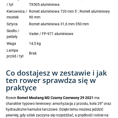
/ tył
TX505 aluminiowa
Kierownica /
Romet aluminiowa 720 mm 5' ; Romet aluminiowy
mostek
90 mm
Sztyca
Romet aluminiowa 31,6 mm 350 mm
Siodło /
Vader / FP-971 aluminiowe
pedały
Waga
14,5 kg
Lampa
Brak
przód / tył
Co dostajesz w zestawie i jak
ten rower sprawdza się w
praktyce
Rower
Romet Mustang M2 Czarny Czerwony 29 2021
ma
charakter typowo terenowy: amortyzacja z przodu, koła 29” oraz
hydrauliczne hamulce tarczowe. Dzięki temu możesz jeździć
pewniej, gdy szlak zaczyna się rozjeżdżać, a prędkość rośnie na