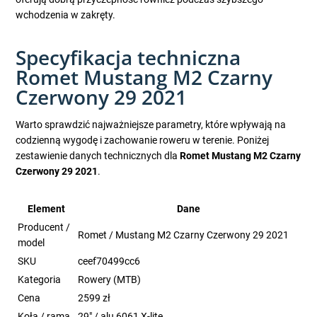
wchodzenia w zakręty.
Specyfikacja techniczna
Romet Mustang M2 Czarny
Czerwony 29 2021
Warto sprawdzić najważniejsze parametry, które wpływają na
codzienną wygodę i zachowanie roweru w terenie. Poniżej
zestawienie danych technicznych dla
Romet Mustang M2 Czarny
Czerwony 29 2021
.
Element
Dane
Producent /
Romet / Mustang M2 Czarny Czerwony 29 2021
model
SKU
ceef70499cc6
Kategoria
Rowery (MTB)
Cena
2599 zł
Koła / rama
29" / alu 6061 X-lite