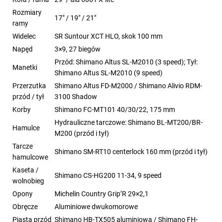
Rozmiary
17" / 19" / 21"
ramy
Widelec
SR Suntour XCT HLO, skok 100 mm
Napęd
3×9, 27 biegów
Przód: Shimano Altus SL-M2010 (3 speed); Tył:
Manetki
Shimano Altus SL-M2010 (9 speed)
Przerzutka
Shimano Altus FD-M2000 / Shimano Alivio RDM-
przód / tył
3100 Shadow
Korby
Shimano FC-MT101 40/30/22, 175 mm
Hydrauliczne tarczowe: Shimano BL-MT200/BR-
Hamulce
M200 (przód i tył)
Tarcze
Shimano SM-RT10 centerlock 160 mm (przód i tył)
hamulcowe
Kaseta /
Shimano CS-HG200 11-34, 9 speed
wolnobieg
Opony
Michelin Country Grip’R 29×2,1
Obręcze
Aluminiowe dwukomorowe
Piasta przód
Shimano HB-TX505 aluminiowa / Shimano FH-