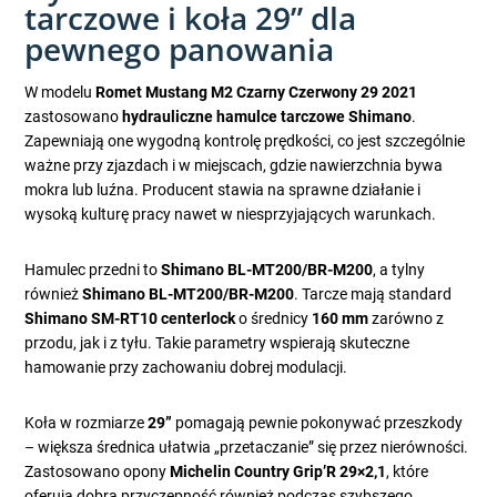
tarczowe i koła 29” dla
pewnego panowania
W modelu
Romet Mustang M2 Czarny Czerwony 29 2021
zastosowano
hydrauliczne hamulce tarczowe Shimano
.
Zapewniają one wygodną kontrolę prędkości, co jest szczególnie
ważne przy zjazdach i w miejscach, gdzie nawierzchnia bywa
mokra lub luźna. Producent stawia na sprawne działanie i
wysoką kulturę pracy nawet w niesprzyjających warunkach.
Hamulec przedni to
Shimano BL-MT200/BR-M200
, a tylny
również
Shimano BL-MT200/BR-M200
. Tarcze mają standard
Shimano SM-RT10 centerlock
o średnicy
160 mm
zarówno z
przodu, jak i z tyłu. Takie parametry wspierają skuteczne
hamowanie przy zachowaniu dobrej modulacji.
Koła w rozmiarze
29”
pomagają pewnie pokonywać przeszkody
– większa średnica ułatwia „przetaczanie” się przez nierówności.
Zastosowano opony
Michelin Country Grip’R 29×2,1
, które
oferują dobrą przyczepność również podczas szybszego