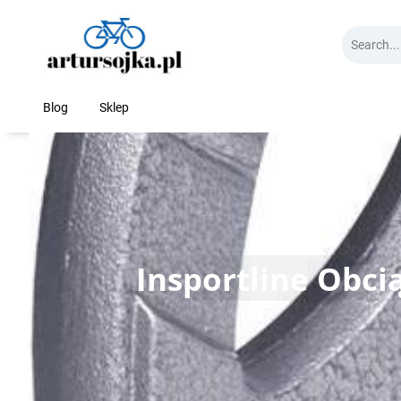
Skip
to
content
Blog
Sklep
Insportline Obci