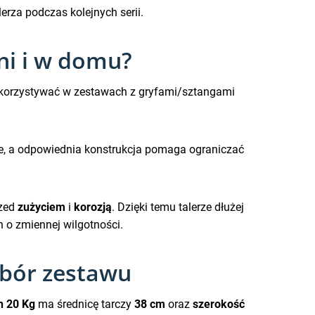
rza podczas kolejnych serii.
wni i w domu?
wykorzystywać w zestawach z gryfami/sztangami
e, a odpowiednia konstrukcja pomaga ograniczać
rzed
zużyciem
i
korozją
. Dzięki temu talerze dłużej
h o zmiennej wilgotności.
obór zestawu
n 20 Kg
ma średnicę tarczy
38 cm
oraz
szerokość