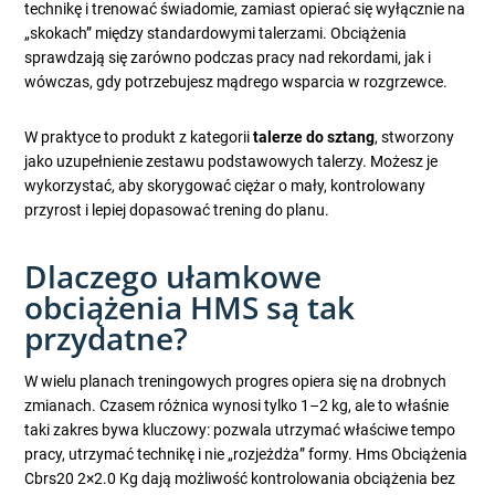
technikę i trenować świadomie, zamiast opierać się wyłącznie na
„skokach” między standardowymi talerzami. Obciążenia
sprawdzają się zarówno podczas pracy nad rekordami, jak i
wówczas, gdy potrzebujesz mądrego wsparcia w rozgrzewce.
W praktyce to produkt z kategorii
talerze do sztang
, stworzony
jako uzupełnienie zestawu podstawowych talerzy. Możesz je
wykorzystać, aby skorygować ciężar o mały, kontrolowany
przyrost i lepiej dopasować trening do planu.
Dlaczego ułamkowe
obciążenia HMS są tak
przydatne?
W wielu planach treningowych progres opiera się na drobnych
zmianach. Czasem różnica wynosi tylko 1–2 kg, ale to właśnie
taki zakres bywa kluczowy: pozwala utrzymać właściwe tempo
pracy, utrzymać technikę i nie „rozjeżdża” formy. Hms Obciążenia
Cbrs20 2×2.0 Kg dają możliwość kontrolowania obciążenia bez