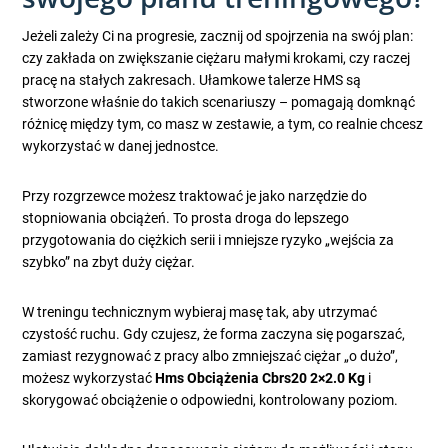
Jeżeli zależy Ci na progresie, zacznij od spojrzenia na swój plan:
czy zakłada on zwiększanie ciężaru małymi krokami, czy raczej
pracę na stałych zakresach. Ułamkowe talerze HMS są
stworzone właśnie do takich scenariuszy – pomagają domknąć
różnicę między tym, co masz w zestawie, a tym, co realnie chcesz
wykorzystać w danej jednostce.
Przy rozgrzewce możesz traktować je jako narzędzie do
stopniowania obciążeń. To prosta droga do lepszego
przygotowania do ciężkich serii i mniejsze ryzyko „wejścia za
szybko” na zbyt duży ciężar.
W treningu technicznym wybieraj masę tak, aby utrzymać
czystość ruchu. Gdy czujesz, że forma zaczyna się pogarszać,
zamiast rezygnować z pracy albo zmniejszać ciężar „o dużo”,
możesz wykorzystać
Hms Obciążenia Cbrs20 2×2.0 Kg
i
skorygować obciążenie o odpowiedni, kontrolowany poziom.