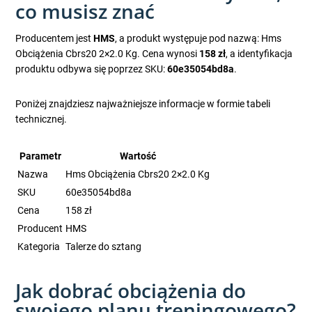
co musisz znać
Producentem jest
HMS
, a produkt występuje pod nazwą: Hms
Obciążenia Cbrs20 2×2.0 Kg. Cena wynosi
158 zł
, a identyfikacja
produktu odbywa się poprzez SKU:
60e35054bd8a
.
Poniżej znajdziesz najważniejsze informacje w formie tabeli
technicznej.
Parametr
Wartość
Nazwa
Hms Obciążenia Cbrs20 2×2.0 Kg
SKU
60e35054bd8a
Cena
158 zł
Producent
HMS
Kategoria
Talerze do sztang
Jak dobrać obciążenia do
swojego planu treningowego?