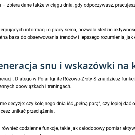
gu – zbiera dane także w ciągu dnia, gdy odpoczywasz, pracujes
rpujących informacji o pracy serca, pozwala śledzić aktywność 
tna baza do obserwowania trendów i lepszego rozumienia, jak o
eneracja snu i wskazówki na 
eracji. Dlatego w Polar Ignite Różowo-Złoty S znajdziesz funkc
ennych obowiązkach i treningach.
 decyzje: czy kolejnego dnia iść „pełną parą”, czy lepiej dać
hcesz unikać przeciążenia.
ównież codzienne funkcje, takie jak całodobowy pomiar aktywnoś