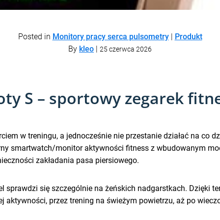
Posted in
Monitory pracy serca pulsometry
|
Produkt
By
kleo
|
25 czerwca 2026
oty S – sportowy zegarek fit
ciem w treningu, a jednocześnie nie przestanie działać na co dz
rny smartwatch/monitor aktywności fitness z wbudowanym mo
onieczności zakładania pasa piersiowego.
del sprawdzi się szczególnie na żeńskich nadgarstkach. Dzięki
ej aktywności, przez trening na świeżym powietrzu, aż po wieczo