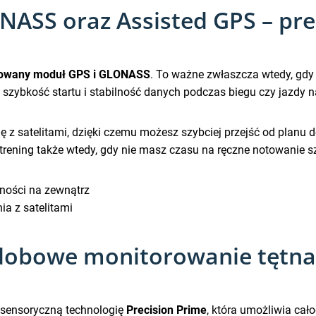
SS oraz Assisted GPS – precy
owany moduł GPS i GLONASS
. To ważne zwłaszcza wtedy, gdy
ę szybkość startu i stabilność danych podczas biegu czy jazdy n
ię z satelitami, dzięki czemu możesz szybciej przejść od planu
 trening także wtedy, gdy nie masz czasu na ręczne notowanie 
ności na zewnątrz
a z satelitami
odobowe monitorowanie tętna 
isensoryczną technologię
Precision Prime
, która umożliwia cał