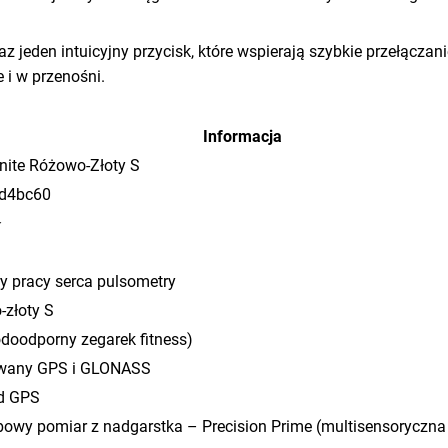
az jeden intuicyjny przycisk, które wspierają szybkie przełącza
 i w przenośni.
Informacja
gnite Różowo-Złoty S
d4bc60
ł
y pracy serca pulsometry
złoty S
doodporny zegarek fitness)
any GPS i GLONASS
ed GPS
owy pomiar z nadgarstka – Precision Prime (multisensoryczna