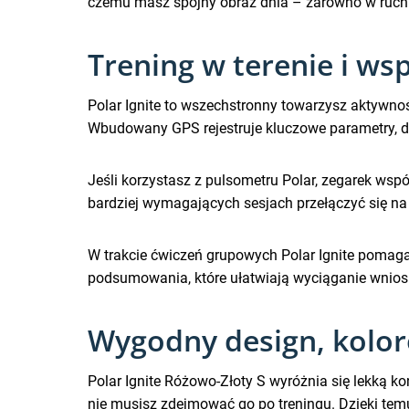
czemu masz spójny obraz dnia – zarówno w ruchu
Trening w terenie i w
Polar Ignite to wszechstronny towarzysz aktywno
Wbudowany GPS rejestruje kluczowe parametry, dz
Jeśli korzystasz z pulsometru Polar, zegarek wsp
bardziej wymagających sesjach przełączyć się n
W trakcie ćwiczeń grupowych Polar Ignite pomaga
podsumowania, które ułatwiają wyciąganie wnio
Wygodny design, kolor
Polar Ignite Różowo-Złoty S wyróżnia się lekką 
nie musisz zdejmować go po treningu. Dzięki temu