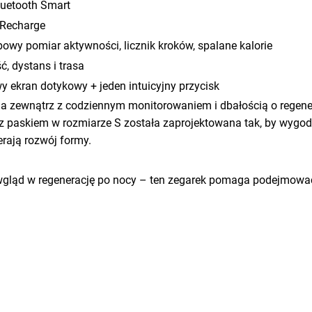
luetooth Smart
 Recharge
owy pomiar aktywności, licznik kroków, spalane kalorie
ć, dystans i trasa
y ekran dotykowy + jeden intuicyjny przycisk
ng na zewnątrz z codziennym monitorowaniem i dbałością o regene
 paskiem w rozmiarze S została zaprojektowana tak, by wygodn
erają rozwój formy.
o wgląd w regenerację po nocy – ten zegarek pomaga podejmow