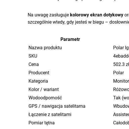
Na uwagę zasługuje
kolorowy ekran dotykowy
or
szczególnie wtedy, gdy jesteś w biegu – dosłownie
Parametr
Nazwa produktu
Polar I
SKU
4ebadd
Cena
502.3 z
Producent
Polar
Kategoria
Monitor
Kolor / wariant
Różowo-
Wodoodporność
Tak (wo
GPS / nawigacja satelitarna
Wbudow
Łączenie z satelitami
Assist
Pomiar tętna
Całodob