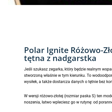
Polar Ignite Różowo-Zł
tętna z nadgarstka
Jeśli szukasz zegarka, który będzie realnym wspar
stworzoną właśnie w tym kierunku. To wodoodpo
wysiłek, a także dostarcza danych o tętnie bez k
W wersji różowo-złotej (rozmiar paska S) ten mo
noszenia, łatwo wpleciesz go w rutynę: od porann