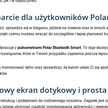
, jak i w odpoczynku.
sparcie dla użytkowników Pol
ści: sprawdza się w bieganiu, jeździe na rowerze oraz w innych
ięki czemu możesz wracać do szczegółów i lepiej planować kol
ółpracuje z
pulsometrami Polar Bluetooth Smart
. To daje elast
a rozwiązanie, które w Twoim przypadku zapewnia jeszcze leps
 monitorować tętno oraz sprawdzać, ile kalorii udało Ci się s
sków.
owy ekran dotykowy i prosta
konstrukcją i podejściem do codziennego noszenia. Zegarek jes
 łatwiej utrzymać ciągłość monitorowania aktywności i regenera