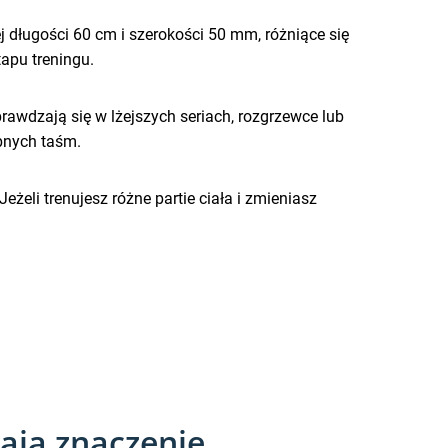
 długości 60 cm i szerokości 50 mm, różniące się
apu treningu.
awdzają się w lżejszych seriach, rozgrzewce lub
bnych taśm.
eli trenujesz różne partie ciała i zmieniasz
ają znaczenie