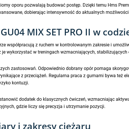
oziomy oporu pozwalają budować postęp. Dzięki temu Hms Pr
awansowane, dobierając intensywność do aktualnych możliwości
GU04 MIX SET PRO II w codzi
brze współpracują z ruchem w kontrolowanym zakresie i umożliw
e wykorzystać w treningach wzmacniających, stabilizujących 
stszych zastosowań. Odpowiednio dobrany opór pomaga skorygo
wynikające z przeciążeń. Regularna praca z gumami bywa też ele
yzyko kontuzji.
tanowić dodatek do klasycznych ćwiczeń, wzmacniając aktywacj
nych, gdzie liczy się precyzja i utrzymanie pozycji.
ry i zakresy ciężaru