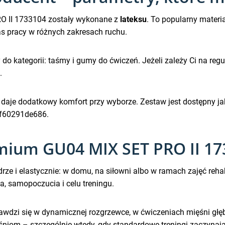
 II 1733104 zostały wykonane z
lateksu
. To popularny materi
s pracy w różnych zakresach ruchu.
o kategorii: taśmy i gumy do ćwiczeń. Jeżeli zależy Ci na regular
.
o daje dodatkowy komfort przy wyborze. Zestaw jest dostępny
 9f60291de686.
mium GU04 MIX SET PRO II 17
rze i elastycznie: w domu, na siłowni albo w ramach zajęć reh
 samopoczucia i celu treningu.
zi się w dynamicznej rozgrzewce, w ćwiczeniach mięśni głębo
niom – szczególnie wtedy, gdy standardowe treningi zaczynają