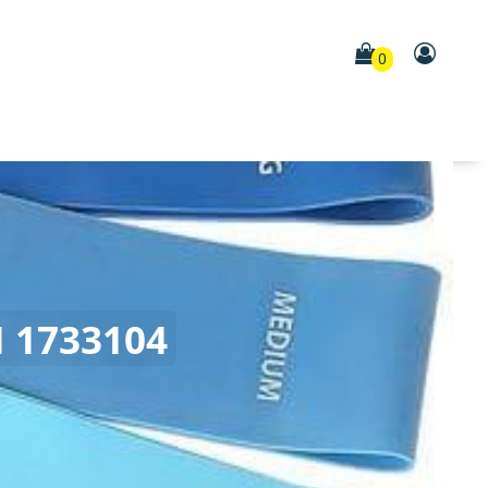
0
 1733104