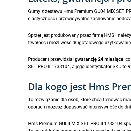
Gumy z zestawu Hms Premium GU04 MIX SET PRO
elastyczność i przewidywalne zachowanie podcza
Sprzęt jest produkowany przez firmę HMS i należy d
trwałość i możliwość długofalowego użytkowania
Producent przewidział
gwarancję 24 miesiące
, c
SET PRO II 1733104, a jego identyfikator SKU to
Dla kogo jest Hms Pre
To rozwiązanie dla osób, które chcą trenować mąd
oporach możesz dopasować intensywność do dnia,
Hms Premium GU04 MIX SET PRO II 1733104 sprawd
To sprzęt, który pomaga dodać nowy bodziec mięś