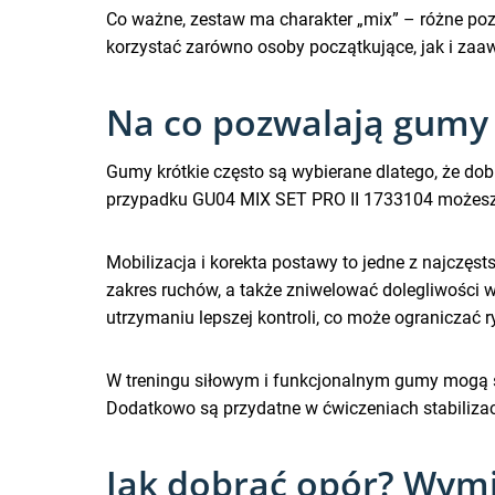
Co ważne, zestaw ma charakter „mix” – różne p
korzystać zarówno osoby początkujące, jak i za
Na co pozwalają gumy 
Gumy krótkie często są wybierane dlatego, że do
przypadku GU04 MIX SET PRO II 1733104 możesz j
Mobilizacja i korekta postawy to jedne z najczę
zakres ruchów, a także zniwelować dolegliwości 
utrzymaniu lepszej kontroli, co może ograniczać r
W treningu siłowym i funkcjonalnym gumy mogą s
Dodatkowo są przydatne w ćwiczeniach stabilizacyj
Jak dobrać opór? Wymia