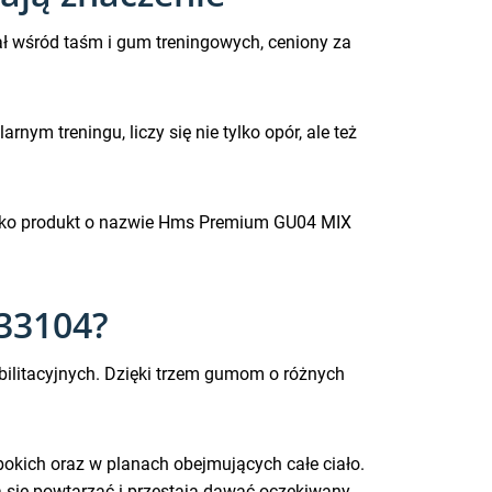
ał wśród taśm i gum treningowych, ceniony za
nym treningu, liczy się nie tylko opór, ale też
 jako produkt o nazwie Hms Premium GU04 MIX
33104?
abilitacyjnych. Dzięki trzem gumom o różnych
kich oraz w planach obejmujących całe ciało.
 się powtarzać i przestają dawać oczekiwany