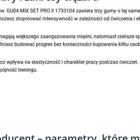
w. GU04 MIX SET PRO II 1733104 zawiera trzy gumy o tej samej
możesz stopniować intensywność w zależności od ćwiczenia i et
agają większego zaangażowania mięśni, natomiast cieńsze spr
i chcesz budować progres bez konieczności kupowania kilku oso
 wpływa na elastyczność i charakter pracy podczas ćwiczeń. Jeż
pójność treningu.
oducent – parametry, które m