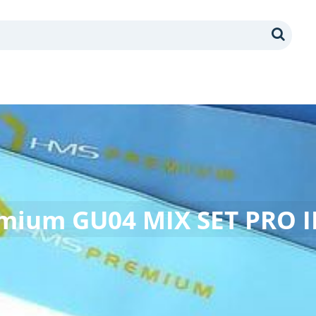
Search
mium GU04 MIX SET PRO II