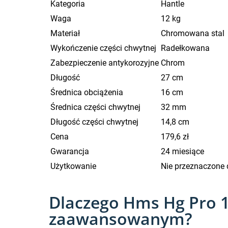
Kategoria
Hantle
Waga
12 kg
Materiał
Chromowana stal
Wykończenie części chwytnej
Radełkowana
Zabezpieczenie antykorozyjne
Chrom
Długość
27 cm
Średnica obciążenia
16 cm
Średnica części chwytnej
32 mm
Długość części chwytnej
14,8 cm
Cena
179,6 zł
Gwarancja
24 miesiące
Użytkowanie
Nie przeznaczone 
Dlaczego Hms Hg Pro 1
zaawansowanym?