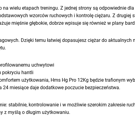
p na wielu etapach treningu. Z jednej strony są odpowiednie dl
stawowych wzorców ruchowych i kontrolę ciężaru. Z drugiej st
ażuje mięśnie głębokie, dobrze wpisuje się również w plany bar
owych. Dzięki temu łatwiej dopasujesz ciężar do aktualnych mo
tu.
 profilowanemu uchwytowi
pokryciu hantli
 z komfortem użytkowania, Hms Hg Pro 12Kg będzie trafionym 
ja 24 miesiące daje dodatkowe poczucie bezpieczeństwa.
e: stabilnie, kontrolowanie i w możliwie szerokim zakresie ruc
 z myślą o długim użytkowaniu.