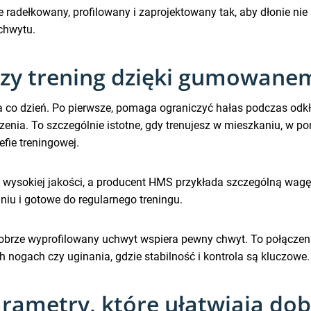
adełkowany, profilowany i zaprojektowany tak, aby dłonie nie śl
 chwytu.
szy trening dzięki gumowan
co dzień. Po pierwsze, pomaga ograniczyć hałas podczas odkła
enia. To szczególnie istotne, gdy trenujesz w mieszkaniu, w p
fie treningowej.
ysokiej jakości, a producent HMS przykłada szczególną wagę d
iu i gotowe do regularnego treningu.
a dobrze wyprofilowany uchwyt wspiera pewny chwyt. To połącze
h nogach czy uginania, gdzie stabilność i kontrola są kluczowe.
rametry, które ułatwiają dob