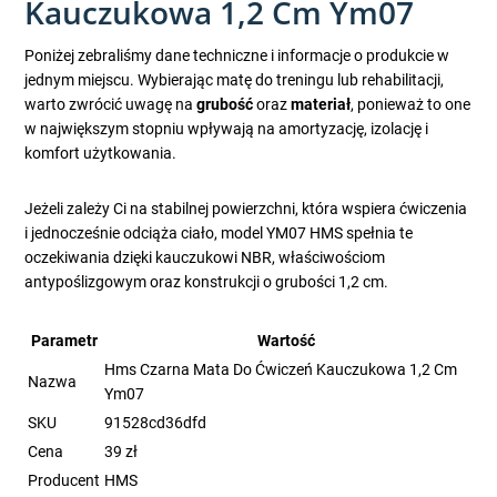
Kauczukowa 1,2 Cm Ym07
Poniżej zebraliśmy dane techniczne i informacje o produkcie w
jednym miejscu. Wybierając matę do treningu lub rehabilitacji,
warto zwrócić uwagę na
grubość
oraz
materiał
, ponieważ to one
w największym stopniu wpływają na amortyzację, izolację i
komfort użytkowania.
Jeżeli zależy Ci na stabilnej powierzchni, która wspiera ćwiczenia
i jednocześnie odciąża ciało, model YM07 HMS spełnia te
oczekiwania dzięki kauczukowi NBR, właściwościom
antypoślizgowym oraz konstrukcji o grubości 1,2 cm.
Parametr
Wartość
Hms Czarna Mata Do Ćwiczeń Kauczukowa 1,2 Cm
Nazwa
Ym07
SKU
91528cd36dfd
Cena
39 zł
Producent
HMS