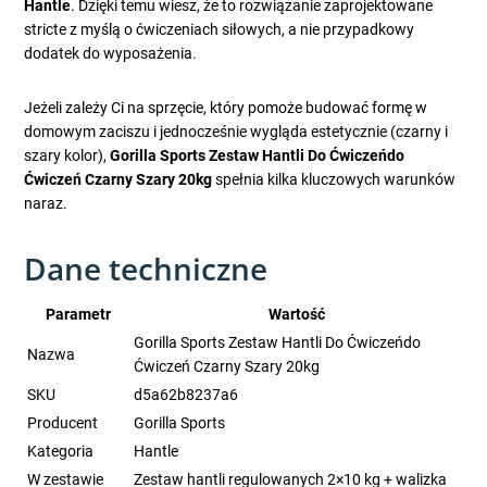
Hantle
. Dzięki temu wiesz, że to rozwiązanie zaprojektowane
stricte z myślą o ćwiczeniach siłowych, a nie przypadkowy
dodatek do wyposażenia.
Jeżeli zależy Ci na sprzęcie, który pomoże budować formę w
domowym zaciszu i jednocześnie wygląda estetycznie (czarny i
szary kolor),
Gorilla Sports Zestaw Hantli Do Ćwiczeńdo
Ćwiczeń Czarny Szary 20kg
spełnia kilka kluczowych warunków
naraz.
Dane techniczne
Parametr
Wartość
Gorilla Sports Zestaw Hantli Do Ćwiczeńdo
Nazwa
Ćwiczeń Czarny Szary 20kg
SKU
d5a62b8237a6
Producent
Gorilla Sports
Kategoria
Hantle
W zestawie
Zestaw hantli regulowanych 2×10 kg + walizka