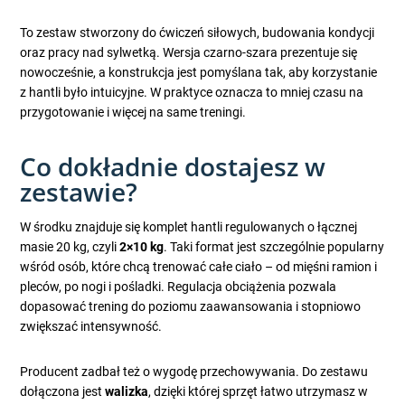
To zestaw stworzony do ćwiczeń siłowych, budowania kondycji
oraz pracy nad sylwetką. Wersja czarno-szara prezentuje się
nowocześnie, a konstrukcja jest pomyślana tak, aby korzystanie
z hantli było intuicyjne. W praktyce oznacza to mniej czasu na
przygotowanie i więcej na same treningi.
Co dokładnie dostajesz w
zestawie?
W środku znajduje się komplet hantli regulowanych o łącznej
masie 20 kg, czyli
2×10 kg
. Taki format jest szczególnie popularny
wśród osób, które chcą trenować całe ciało – od mięśni ramion i
pleców, po nogi i pośladki. Regulacja obciążenia pozwala
dopasować trening do poziomu zaawansowania i stopniowo
zwiększać intensywność.
Producent zadbał też o wygodę przechowywania. Do zestawu
dołączona jest
walizka
, dzięki której sprzęt łatwo utrzymasz w