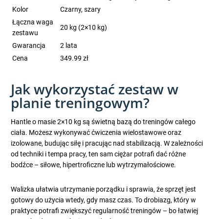
Kolor
Czarny, szary
Łączna waga
20 kg (2×10 kg)
zestawu
Gwarancja
2 lata
Cena
349.99 zł
Jak wykorzystać zestaw w
planie treningowym?
Hantle o masie 2×10 kg są świetną bazą do treningów całego
ciała. Możesz wykonywać ćwiczenia wielostawowe oraz
izolowane, budując siłę i pracując nad stabilizacją. W zależności
od techniki i tempa pracy, ten sam ciężar potrafi dać różne
bodźce – siłowe, hipertroficzne lub wytrzymałościowe.
Walizka ułatwia utrzymanie porządku i sprawia, że sprzęt jest
gotowy do użycia wtedy, gdy masz czas. To drobiazg, który w
praktyce potrafi zwiększyć regularność treningów – bo łatwiej