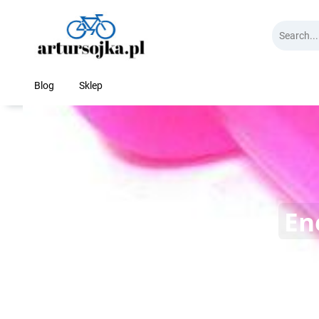
Skip
to
content
Blog
Sklep
En