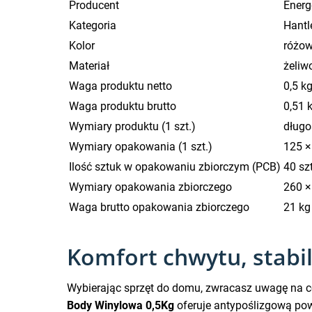
Producent
Energ
Kategoria
Hantl
Kolor
różo
Materiał
żeliw
Waga produktu netto
0,5 k
Waga produktu brutto
0,51 
Wymiary produktu (1 szt.)
długo
Wymiary opakowania (1 szt.)
125 
Ilość sztuk w opakowaniu zbiorczym (PCB)
40 szt
Wymiary opakowania zbiorczego
260 ×
Waga brutto opakowania zbiorczego
21 kg
Komfort chwytu, stabil
Wybierając sprzęt do domu, zwracasz uwagę na c
Body Winylowa 0,5Kg
oferuje antypoślizgową powi