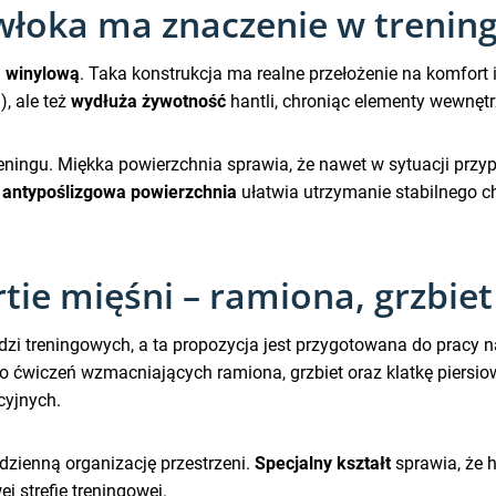
łoka ma znaczenie w trenin
ą winylową
. Taka konstrukcja ma realne przełożenie na komfort 
m
), ale też
wydłuża żywotność
hantli, chroniąc elementy wewnętr
reningu. Miękka powierzchnia sprawia, że nawet w sytuacji prz
o
antypoślizgowa powierzchnia
ułatwia utrzymanie stabilnego c
ie mięśni – ramiona, grzbiet 
dzi treningowych, a ta propozycja jest przygotowana do pracy 
o ćwiczeń wzmacniających ramiona, grzbiet oraz klatkę piersiow
cyjnych.
odzienną organizację przestrzeni.
Specjalny kształt
sprawia, że 
 strefie treningowej.