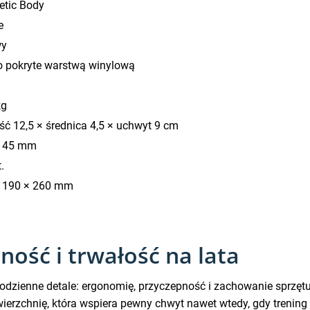
etic Body
e
wy
o pokryte warstwą winylową
g
kg
ść 12,5 × średnica 4,5 × uchwyt 9 cm
× 45 mm
.
 190 × 260 mm
ność i trwałość na lata
odzienne detale: ergonomię, przyczepność i zachowanie sprzęt
erzchnię, która wspiera pewny chwyt nawet wtedy, gdy trening 