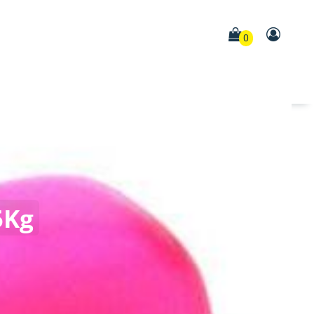
0
5Kg