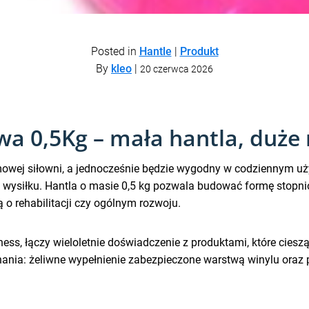
Posted in
Hantle
|
Produkt
By
kleo
|
20 czerwca 2026
wa 0,5Kg – mała hantla, duże
omowej siłowni, a jednocześnie będzie wygodny w codziennym u
wysiłku. Hantla o masie 0,5 kg pozwala budować formę stopnio
ą o rehabilitacji czy ogólnym rozwoju.
ness, łączy wieloletnie doświadczenie z produktami, które ciesz
onania: żeliwne wypełnienie zabezpieczone warstwą winylu oraz