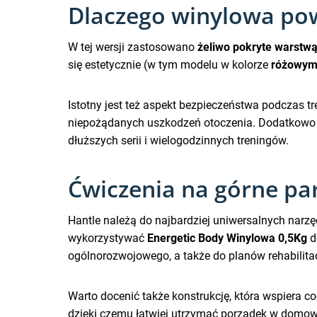
Dlaczego winylowa pow
W tej wersji zastosowano
żeliwo pokryte warstw
się estetycznie (w tym modelu w kolorze
różowy
Istotny jest też aspekt bezpieczeństwa podczas t
niepożądanych uszkodzeń otoczenia. Dodatkow
dłuższych serii i wielogodzinnych treningów.
Ćwiczenia na górne part
Hantle należą do najbardziej uniwersalnych narzę
wykorzystywać
Energetic Body Winylowa 0,5Kg
d
ogólnorozwojowego, a także do planów rehabilita
Warto docenić także konstrukcję, która wspiera c
dzięki czemu łatwiej utrzymać porządek w domowej